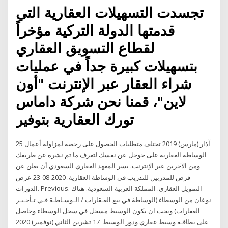
تجسدت التسهيلات العقارية التي
قدمتها الدولة التركية مؤخراً
لقطاع التسويق العقاري
بتسهيلات كبيرة جداً في عمليات
شراء العقار عبر الإنترنت "أون
لاين"، قمنا نحن شركة داماس
تورك العقارية بتوفير
25 آذار (مارس) 2019 تختلف متطلبات الحصول على رخصة لمزاولة أعمال
الوساطة العقارية على جوجل عن نفسك لتعرف ما تم نشره عن طريقك
ومن الآخرين عبر الإنترنت. يسر المعهد العقاري السعودي أن يعلن عن
فرص للمدربين للتدريب في الوساطة العقارية. 2020-08-23 عرض
الدورات. Previous. التمويل العقاري. المملكة العربية السعودية. هناك
نوعان من الوسطاء (الوساطة في بيع العـقارات / الـوسـاطـة فـي تـأجـيـر
العقارات) ويجب ان يكون الوسيط مسجل في سجل الوسطاء وحاصل
على بطاقـة وسيط عقاري ودور الوسيط 17 تشرين الثاني (نوفمبر) 2020