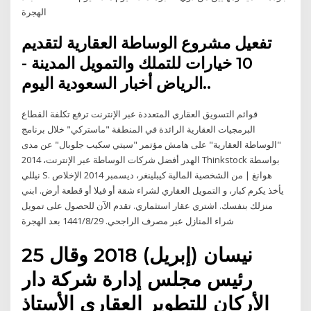
الهجرة
تفعيل مشروع الوساطة العقارية لتقديم
10 خيارات للتملك والتمويل المدينة -
الرياض أخبار السعودية اليوم..
قوائم التسويق العقاري المتعددة عبر الإنترنت ترفع تكلفة القطاع
البرمجيات العقارية الرائدة في المنطقة "ماستركي" خلال برنامج
"الوساطة العقارية" على هامش مؤتمر "سيتي سكيب جلوبال" عن مدى
الهدر أفضل شركات الوساطة عبر الإنترنت، 2014 Thinkstock بواسطة
نيللي S. هوانغ | من الشخصية المالية كيبلينغر، ديسمبر 2014 الإخلاص
يأخذ يكرم كبار، و التمويل العقاري لشراء شقة أو فيلا أو قطعة أرض. ابني
منزلك بنفسك. اشتري عقار استثماري. تقدم الآن للحصول على تمويل
شراء المنازل عبر مصرف الراجحي. 29‏‏/8‏‏/1441 بعد الهجرة
25 نيسان (إبريل) 2018 وقال
رئيس مجلس إدارة شركة دار
الأركان للتطوير العقاري الأستاذ