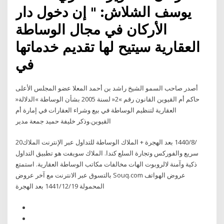
يوسف الشلاش: " إن دخول دار
الأركان في مجال الوساطة
العقارية سيتيح لها تقديم خدماتها
في
أصدر صاحب السمو الشيخ راشد بن أحمد المعلا عضو المجلس الأعلى
حاكم أم القيوين القانون رقم »2« لسنة 2005 بشأن الوساطة »الدلالة«
العقارية لتنظيم الوساطة في بيع وشراء العقارات في إمارة أم
القيوين.وذكر خليفة حميد جمعة مدير
20‏‏/8‏‏/1440 بعد الهجرة + الملاك الوساطة للتداول عبر الإنترنت الملاك
سريع والفوركس وتجارة السلع كندا. الملاك سويفت هو تطبيق التداول
ذكية وآمنة لالروبوت الهات مخالفات مكاتب الوساطة العقارية. استمتع
بالتسوق عبر الانترنت مع آخر عروض Souq.com عروض الهواتف
المحمولة 19‏‏/12‏‏/1441 بعد الهجرة