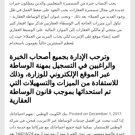
يجب اكتساب خبرة من السمسرة المتعلمين والذين يمتلكون خبرات
عديدة في مجال سمسرة العقارات. يجب التعود على ضغط العمل في ظل
وجود العديد من العملاء بعد ذلك – وتحت عنوان أنواع الوساطة العقارية –
تناول أبرز مبررات الحاجة إلى الوسطاء العقاريين فذكر منها: افتقار كثير
من منتجي أو مالكي العقارات إلى الموارد المالية على الوسيط العقاري
الجيد إنشاء موقع على الإنترنت لكي يجذب المزيد من العملاء؛ حيث إن
مُعظم المشترين حالياً يقومون باستخدام
وترحب الإدارة بجميع أصحاب الخبرة
والراغبين في التسجيل بمهنة الوساطة
عبر الموقع الإلكتروني للوزارة، وذلك
للاستفادة من الميزات والتسهيلات التي
تم استحداثها بموجب قانون الوساطة
العقارية
بنك الكويت الوطني : نفهم احتياجاتك. Posted on December 1, 2017.
إذا كنت تبحث عن أفضل خدمات الوساطة عبر الانترنت، فنحن، في شركة
الوطني للإستثمار، يمكننا تلبية جميع احتياجاتك مع شركائنا مع خدمة ذات
جودة عالمية ومهنيين من ذوي الخبرة. منذ 2 يوم منذ 2 يوم 24‏‏/4‏‏/1442 بعد