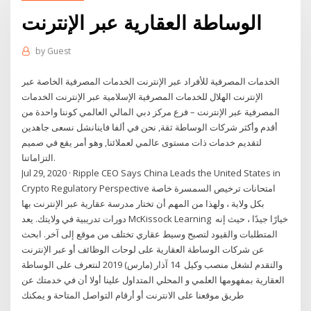
الوساطة العقارية عبر الإنترنت
by
Guest
الخدمات المصرفية للأفراد عبر الإنترنت الخدمات المصرفية الخاصة عبر
الإنترنت الهلال للخدمات المصرفية الإسلامية عبر الإنترنت الخدمات
المصرفية عبر الإنترنت – فرع مركز دبي المالي العالمي كوننا واحدة من
أقدم وأكثر شركات الوساطة ثقة, نحن في ألفا فاينانشل نسعى جاهدين
لتقديم خدمات ذات مستوى عالمي لعملائنا, وهو أمر يقع في صميم
التزاماتنا.
Jul 29, 2020 · Ripple CEO Says China Leads the United States in
Crypto Regulatory Perspective امتحانات ترخيص السمسرة خاصة
بكل ولاية ، ولهذا من المهم أن تختار مدرسة عقارية عبر الإنترنت بها
دورات تدريبية في ولايتك. يعد McKissock Learning خيارًا جيدًا ، حيث إنه
المتطلبات والقيود لتصبح وسيط عقاري تختلف من موقع إلى آخر. ابحث
عن شركات الوساطة العقارية على لوحات الوظائف أو عبر الإنترنت
والتقدم لشغل منصب وكيل 14 آذار (مارس) 2019 لنتعرف على الوساطة
العقارية بمفهومها العلمي و المحلي المتداول علينا أولا أن في خدمتك عن
طريق موقعنا على الانترنت أو أرقام التواصل المتاحة و يمكنك