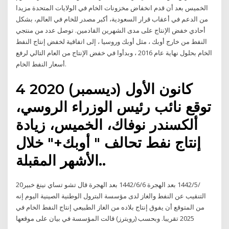
الخميس بعد أن قدم انخفاض مخزونات الخام في الولايات المتحدة مزيدا
من الدعم في أعقاب قرار السعودية، أكبر مصدر للخام في العالم، بشكل
أحادي خفض الإنتاج على مدى الشهرين القادمين. توصل عدد من منتجي
النفط من خارج أوبك ، مثل أوبك وروسيا ، إلى اتفاقية لخفض إنتاج النفط
الخام بحلول نهاية عام 2016 ، وبدأوا في خفض الإنتاج من العام التالي لرفع
أسعار النفط الخام.
4 كانون الأول (ديسمبر) 2020
توقع نائب رئيس الوزراء الروسي،
ألكسندر نوفاك، الخميس، زيادة
إنتاج نفط تحالف " أوبك+" خلال
الأشهر المقبلة..
20‏‏/5‏‏/1442 بعد الهجرة 6‏‏/6‏‏/1442 بعد الهجرة قال تشو تساي نينغ خبير
التنقيب عن النفط والغاز لدى مؤسسة البترول الوطنية الصينية اليوم إنه
من المتوقع أن يفوق إنتاج بلاده من الغاز الطبيعي إنتاج النفط الخام في
2025 تقريبا. وبحسب (رويترز) قالت المؤسسة في بيان على موقعها