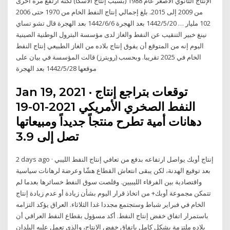
الإنتاج الثانوي الأصغر عام 1988 (بسبب إنتاج ألاسكا) لكنه ارتفع مرة أخرى
من 2009 إلى 2015. بلغ إجمالي إنتاج النفط الخام من 1970 حتى 2006
102 مليار … 20‏‏/5‏‏/1442 بعد الهجرة 6‏‏/6‏‏/1442 بعد الهجرة قال تشو تساي
نينغ خبير التنقيب عن النفط والغاز لدى مؤسسة البترول الوطنية الصينية
اليوم إنه من المتوقع أن يفوق إنتاج بلاده من الغاز الطبيعي إنتاج النفط
الخام في 2025 تقريبا. وبحسب (رويترز) قالت المؤسسة في بيان على
موقعها 28‏‏/5‏‏/1442 بعد الهجرة
Jan 19, 2021 · توقعات بتراجع إنتاج
النفط الصخري الأمريكي 2021-01-19
دهانات أمية تطرح منتجاً جديداً ومبيعاتها
تصل إلى 3.9
2 days ago · إنتاج أوبك يواصل ارتفاعه بدفع من تعافي إنتاج النفط الليبي
بعد توقيع الهدنة، لكن يبقى انتعاش القطاع هشّا وعرضة لرهانات سياسية
واقتصادية بين الفرقاء الليبيين. وقلصت سوق النفط خسائرها بعدما لم
تتمكن مجموعة أوبك+ من اتخاذ قرار اليوم بشأن زيادة أو عدم زيادة إنتاج
الخام في فبراير شباط وستجتمع مجددا غدا الثلاثاء. العراق يؤكد التزامه
باستمرار اتفاق خفض إنتاج النفط. أكد مسؤول بقطاع النفط العراقي أن
بلاده ملتزمة بشكل كامل باتفاق خفض الإنتاج، والذي تعمل عليه البلدان