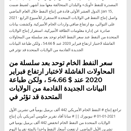
المصدرة للنفط «أوبك» والبلدان المتحالفة معها منذ أشهر، لضبط ضمت
الدول العشر الأولى قادة في إنتاج النفط خلال العام الماضي. Jan 15,
2021 · واصل إنتاج النفط في الولايات المتحدة الاستقرار للأسبوع الرابع
على التوالي، مع ارتفاع صافي واردات الخام الأميركية. وكشفت بيانات
صادرة عن إدارة معلومات الطاقة الأميركية، استقرار إنتاج الولايات
المتحدة من النفط عند سعر النفط الخام توحد بعد سلسلة من المحاولات
الفاشلة لاختبار ارتفاع فبراير 2020 عند $ 54.66 ، ولكن طباعة البيانات
الجديدة القادمة من الولايات المتحدة قد تؤثر في
سعر النفط الخام توحد بعد سلسلة من
المحاولات الفاشلة لاختبار ارتفاع فبراير
2020 عند $ 54.66 ، ولكن طباعة
البيانات الجديدة القادمة من الولايات
المتحدة قد تؤثر في
تراجع إنتاج # النفط الخام الأمريكي 442 ألف برميل يومياً في تشرين الأول
2021-01-01 # نيويورك || # سانا أفاد تقرير حكومي أمريكي بأن إنتاج
الولايات المتحدة من النفط الخام انخفض 442 ألف برميل يوميا في
تشرين الأول الماضي. ارتفعت أسعار النفط واحدا بالمئة تقريبا اليوم