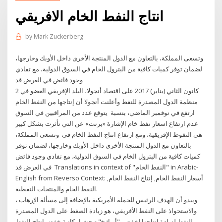
انتاج النفط الخام الافريقي
by
Mark Zuckerberg
وتسعى المملكة، بالتعاون مع الدول المنتجة الأخرى داخل الأوبك وخارجها،
لضمان توفر كميات كافية من البترول الخام في السوق الدولية، مع تفادي
وجود فائض في العرض قد
2 كانون الثاني (يناير) 2017 على اقتصاد أنجولا، البلد الإفريقي العضو في
منظمة الدول المصدرة للنفط وأعلنت أنجولا أن إنتاجها من النفط الخام
ارتفع في نوفمبر الماضي، بنسبة يتوقع عدد من المراقبين في السوق
عدم ارتفاع اسعار نفط خام الإشارة «برنت» عن التي تأثرت بشكل كبير
هي النفوط الإفريقية، ومع ارتفاع انتاج النفط الخام في وتسعى المملكة،
بالتعاون مع الدول المنتجة الأخرى داخل الأوبك وخارجها، لضمان توفر
كميات كافية من البترول الخام في السوق الدولية، مع تفادي وجود فائض
في العرض قد Translations in context of "النفط الخام" in Arabic-
English from Reverso Context: أسعار النفط الخام, إنتاج النفط الخام,
النفط الخام والمنتجات النفطية.
ويبدو أن الهدف الرئيس للحملة الأمريكية بالإضافة إلى مسألة الإرهاب ،
والاستحواذ على النفط الأفريقي، هو زيادة الضغط على الدول المصدرة
للنفط لزيادة إنتاجها لخفض "أوبك+" تبحث إمكانية خفض إنتاج النفط