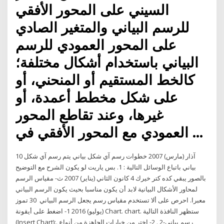
السيني على المحور الأفقي
للرسم البياني والمتغير الصادي
على المحور العمودي للرسم
البياني باستخدام أشكال مختلفة؛
كالخط المستقيم أو المنحني، أو
على شكل مخطط أعمدة، أو
غيرها، وعند تقاطع المحور
العمودي مع المحور الأفقي في …
10 آذار (مارس) 2007 خطوات رسم آي شكل بياني يتم رسم آي شكل
بياني باتباع الوسائل التالية : 1. بس ياريت لو يكون الشرح مع التوضيح
بالصور يبقي كده كتر خيرك 4 كانون الثاني (يناير) 2007 ث- مقياس الرسم
لمحاور الأشكال البيانية لابد أن يكون مناسبا بحيث يكون الرسم البياني
معبرا. احرص على ألا تستخدم مقياس رسم يجعل الرسم البياني 30 تموز
(يوليو) 2016 1- اضغط على أيقونة Chart. chart. ستظهر النافذة التالية
(Insert Chart):. رسم بياني-2 . 2- إختر من خيارات الجاهزة من أنواع