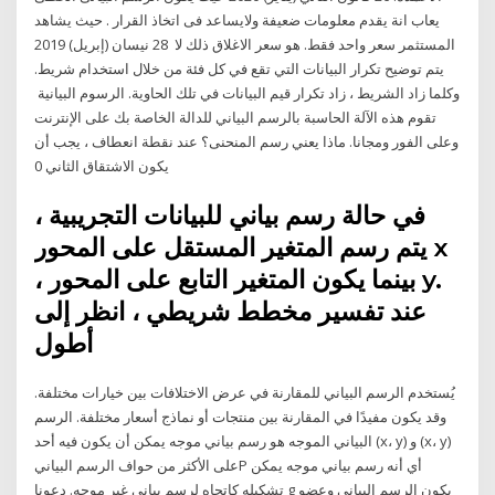
يعاب انة يقدم معلومات ضعيفة ولايساعد فى اتخاذ القرار . حيث يشاهد
المستثمر سعر واحد فقط. هو سعر الاغلاق ذلك لا 28 نيسان (إبريل) 2019
يتم توضيح تكرار البيانات التي تقع في كل فئة من خلال استخدام شريط.
وكلما زاد الشريط ، زاد تكرار قيم البيانات في تلك الحاوية. الرسوم البيانية
تقوم هذه الآلة الحاسبة بالرسم البياني للدالة الخاصة بك على الإنترنت
وعلى الفور ومجانا. ماذا يعني رسم المنحنى؟ عند نقطة انعطاف ، يجب أن
يكون الاشتقاق الثاني 0
في حالة رسم بياني للبيانات التجريبية ،
يتم رسم المتغير المستقل على المحور x
، بينما يكون المتغير التابع على المحور y.
عند تفسير مخطط شريطي ، انظر إلى
أطول
يُستخدم الرسم البياني للمقارنة في عرض الاختلافات بين خيارات مختلفة.
وقد يكون مفيدًا في المقارنة بين منتجات أو نماذج أسعار مختلفة. الرسم
البياني الموجه هو رسم بياني موجه يمكن أن يكون فيه أحد (x، y) و (x، y)
على الأكثر من حواف الرسم البيانيP أي أنه رسم بياني موجه يمكن
تشكيله كاتجاه لرسم بياني غير موجه. دعونا g يكون الرسم البياني وعضو