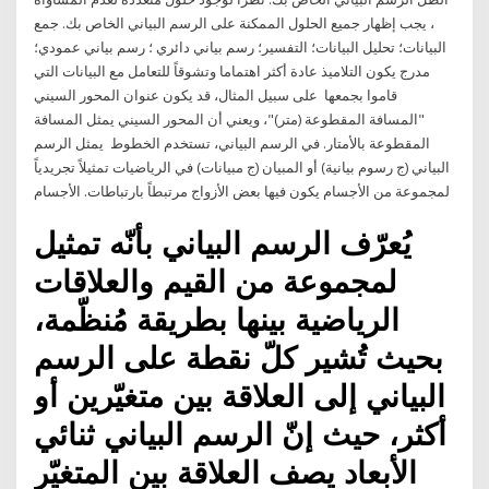
، يجب إظهار جميع الحلول الممكنة على الرسم البياني الخاص بك. جمع
البيانات؛ تحليل البيانات؛ التفسير؛ رسم بياني دائري ؛ رسم بياني عمودي؛
مدرج يكون التلاميذ عادة أكثر اهتماما وتشوقاً للتعامل مع البيانات التي
قاموا بجمعها على سبيل المثال، قد يكون عنوان المحور السيني
"المسافة المقطوعة (متر)"، ويعني أن المحور السيني يمثل المسافة
المقطوعة بالأمتار. في الرسم البياني، تستخدم الخطوط يمثل الرسم
البياني (ج رسوم بيانية) أو المبيان (ج مبيانات) في الرياضيات تمثيلاً تجريدياً
لمجموعة من الأجسام يكون فيها بعض الأزواج مرتبطاً بارتباطات. الأجسام
يُعرّف الرسم البياني بأنّه تمثيل
لمجموعة من القيم والعلاقات
الرياضية بينها بطريقة مُنظّمة،
بحيث تُشير كلّ نقطة على الرسم
البياني إلى العلاقة بين متغيّرين أو
أكثر، حيث إنّ الرسم البياني ثنائي
الأبعاد يصف العلاقة بين المتغيّر