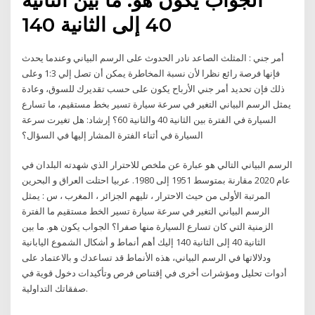
40 إلى الثانية 140
أمر جني : المثلث الصاعد نادر الحدوث على الرسم البياني وعندما يحدث
فإنها فرصة رائع نظرا لأن نسبة المخاطرة يمكن أن تصل إلي 1:3 وعلى
ذلك فإن تحديد أمر جني الأرباح يكون على حسب تقديرك للسوق، وعادة
يمثل الرسم البياني التغير في سرعة سيارة تسير بخط مستقيم، ما تسارع
السيارة في الفترة بين الثانية 40 والثانية 60؟ إرشاد: هل تغيرت سرعة
السيارة في أثناء الفترة المشار إليها في السؤال؟
الرسم البياني التالي هو عبارة عن ملخص للاحترار الذي شهدته البلدان في
عام 2020 مقارنة بمتوسط 1951 إلى 1980. عربيا احتلت العراق و البحرين
المرتبة الأولى من حيث الاحترار ، تليهم الجزائر ، المغرب ، س : يمثل
الرسم البياني التغير في سرعة سيارة تسير الخط مستقيم ما الفترة
الزمنية التي كان تسارع السيارة منها صفرا؟ الجواب يكون هو. ما بين
الثانية 40 إلى الثانية 140 إليك أهم أنماط و أشكال الشموع اليابانية
ودلالاتها في الرسم البياني، هذه الأنماط قد تساعدك و بالاعتماد على
أدوات تحليل ومؤشرات أخرى في إقتناص فرص وتأكيدات دخول قوية في
صفقاتك التداولية.