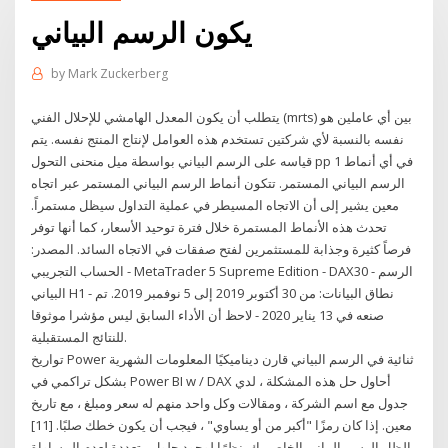
يكون الرسم البياني
by
Mark Zuckerberg
يتطلب أن يكون المعدل الهامشي للإحلال الفني (mrts) بين أي عاملين هو
نفسه بالنسبة لأي شركتين تستخدم هذه العوامل لإنتاج المنتج نفسه. يتم
قياسه على الرسم البياني بواسطة ميل منحنى التحول pp 1 في أي أنماط
الرسم البياني المستمر. تتكون أنماط الرسم البياني المستمر عبر اتجاه
معين يشير إلى أن الاتجاه المسيطر في عملية التداول سيظل مستمراً.
تحدث هذه الأنماط المستمرة خلال فترة توحيد الأسعار، كما أنها توفر
فرصاً كثيرة وجذابة للمستثمرين لفتح صفقات في الاتجاه السائد. المصدر:
الحساب التجريبي - MetaTrader 5 Supreme Edition - DAX30 - الرسم
البياني H1 - نطاق البيانات: من 30 أكتوبر 2019 إلى 5 نوفمبر 2019. تم
صنعه في 13 يناير 2020 - لاحظ أن الأداء السابق ليس مؤشرا موثوقا
للنتائج المستقبلية.
تواريخ Power ثنائية في الرسم البياني قارن ديناميكيًا المعلومات الشهرية
بشكل تراكمي في Power BI w / DAX أحاول حل هذه المشكلة ، لدي
جدول مع اسم الشركة ، ومقالات وكل واحد منهم له سعر ومبلغ ، مع تاريخ
معين. إذا كان رمزًا "أكبر من أو يساوي" ، فيجب أن يكون خطك صلبًا. [11]
الظل الرسم البياني الخاص بك. نظرًا لوجود حلول متعددة لعدم المساواة