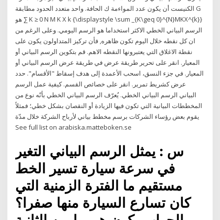
الكنيست أن يكون عدد المواءمة ك الحافة. واحد متعدد الحدود مطابقة G
هو ∑ K ≥ 0 N M K X k {\displaystyle \sum _{K\geq 0}^{N}MKX^{k}}
الرسم البياني الخطي الاكثر استخداما هو الرسم اليومي. وعلى الرغم من
ان كل نقطه خلال اليوم تكون ظاهره, فأن تركيز المتداولون يكون على
نقطة الاغلاق التي يعتبرونها النقطه الاهم. قم بتكوين الرسم البياني أو
المعيار. انقر على تحرير طريقة عرض في طريقة عرض الرسم البياني أو
المعيار. في جزء النسق، اسحب الأعمدة إلى هدف إسقاط "الأقسام". حدد
عرض كشريط تمرير. انقر على خصائص القسم. كيفية عمل الرسم
البياني الرسم البياني الخطي. يُعرّف الرسم البياني الخطي بأنّه نوع من
المخططات البيانية التي تكون فيها الزيادة أو النقصان بشكل خطي؛ فمثلاً
يقوم بعض رؤساء الشركات برسم مخطط بياني لأرباح الشركة خلال مدّة
See full list on arabiska.matteboken.se
س : يمثل الرسم البياني التغير
في سرعة سيارة تسير الخط
مستقيم ما الفترة الزمنية التي
كان تسارع السيارة منها صفرا؟
الجواب يكون هو. ما بين الثانية