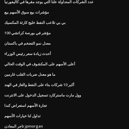
عدد الشركات المتداولة علنا ​​التي يوجد مقرها في كاليفورنيا
مؤشرات بيع سوق الأسهم بيع
بي بي تلاعب النفط خليج كارثة المكسيك
100 مؤشر في بورصة كراتشي
معدل نمو التضخم في باكستان
أحدث زيادة سعر رئيس الوزراء
أعلى الأسهم على المكشوف في الوقت الحالي
ما هو معدل ضربات القلب غارمين
أكبر 10 شركات بناء على النفط والغاز في الهند
وول مارت ماستركارد تسجيل الدخول على الانترنت
تجارة الأسهم استعراض كندا
تداول لنا خيارات الأسهم
تاجر المعادن jpmorgan