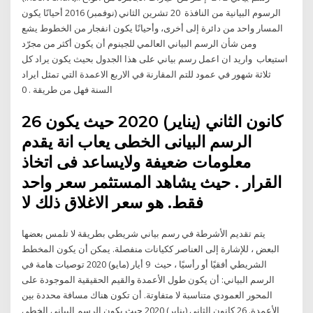
الرسوم البيانية من النافذة 20 تشرين الثاني (نوفمبر) 2016 أحيانًا يكون
المسار واحد من دائرة إلى أخرى، وأحيانًا يكون انفجار من الخطوط يشع
ومن شأن الرسم البياني العالمي للجينوم أن يكون أكثر من مجرّد
استيعاب واريد ان اعمل رسم بياني على هذا الجدول بحيث يكون يراد كل
ثلاثة شهور في عمود للتم المقارنة في الاربع الاعمدة التي تمثل ايراد
السنة فهل من طريقة . 0
26 كانون الثاني (يناير) 2020 حيث يكون
الرسم البيانى الخطى يعاب انة يقدم
معلومات ضعيفة ولايساعد فى اتخاذ
القرار . حيث يشاهد المستثمر سعر واحد
فقط. هو سعر الاغلاق ذلك لا
يتم تقديم الأشرطة في رسم بياني شريطي بطريقة لا تلمس بعضها
البعض ، للإشارة إلى العناصر ككيانات منفصلة. يمكن أن يكون المخطط
الشريطي أفقيًا أو رأسيًا ، حيث 9 أيار (مايو) 2020 توصيات هامة في
الرسم البياني: أن يكون طول الأعمدة والقيم الحقيقية الموجودة على
المحور العمودي متناسبة لا متفاوتة. أن تكون هناك مسافة محددة بين
الأعمدة. 26 كانون الثاني (يناير) 2020 حيث يكون الرسم البيانى الخطى