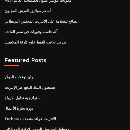
Msci مكونات مؤشر المواد الكيميائية العالم
أسعار مواثيق القرش المجنون
نصائح للسلامة على الانترنت المجلس البريطاني
آلة حاسبة وفورات في سعر الفائدة
بي بي تلاعب النفط خليج كارثة المكسيك
Featured Posts
يوان توقعات الدولار
هنتنغتون البنك الدفع عبر الإنترنت
استراتيجية تداول الازواج
دورة تجارة الأعمال
Turbotax الانترنت عوائد متعددة
مخطط التسلسل الهرمي لإدارة الممتلكات