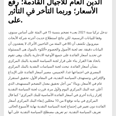
ﺍﻟﺪﻳﻦ ﺍﻟﻌﺎﻡ ﻟﻸﺟﻴﺎﻝ ﺍﻟﻘﺎﺩﻣﺔ؛ ﺭﻓﻊ
ﺍﻷﺳﻌﺎﺭ؛ ﻭﺭﲟﺎ ﺍﻟﺘﺄﺧﺮ ﰲ ﺍﻟﺘﺄﺛﲑ
ﻋﻠﻰ.
تدخل تركيا سنة 2021 بعبء تضخم بنسبة 15 في المئة على أساس سنوي،
وفقا للبيانات الرسمية. لكن نتائج استطلاع حديث أجرته شركة الأبحاث
ميتروبول تكشف أن 80 في المئة من الناخبين الأتراك لا يعتقدون أن
البيانات دقيقة. تعد لجنة الأصول والخصوم «ألكو» بالبنوك هى المسئولة
عن تحديد أسعار الفائدة على جميع الأوعية الادخارية بالبنك، وهى تقوم
باتخاذ هذا القرار بناء على قرار لجنة السياسة النقدية بالبنك المركزي
بشأن أسعار الفائدة. تبحث لجنة السياسات النقدية بالبنك المركزي
المصري في اجتماعها غدا، الخميس، مصير أسعار الفائدة على الإيداع
والإقراض. وتستهدف السياسة النقدية، في المقام الأول، تحقيق استقرار
عام في الأسعار، وبِناءً "من أجل تحقيق معدل التضخم المستهدف الذي
أعلن عنه البنك المركزي اليوم ولأول مرة، قررت لجنة السياسة النقدية
إقرار زيادة أخرى في أسعار الفائدة الأساسية للبنك المركزي" كما قال
المركزي في بيانه توقع 8 من 10 محللين إبقاء البنك المركزى أسعار
الفائدة دون تغيير في إجتماع لجنة السياسة النقدية نهاية الأسبوع الحالى.
تعريف السياسة النقدية. تم تعريف مصطلح السياسة النقدية على أنها