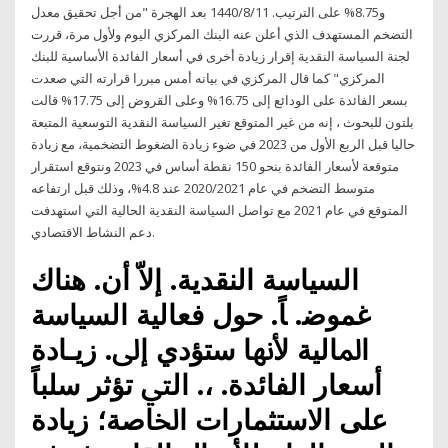
و8.75% على الترتيب. 11‏‏/8‏‏/1440 بعد الهجرة "من أجل تحقيق معدل
التضخم المستهدف الذي أعلن عنه البنك المركزي اليوم ولأول مرة، قررت
لجنة السياسة النقدية إقرار زيادة أخرى في أسعار الفائدة الأساسية للبنك
المركزي" كما قال المركزي في بيانه أمس مبررا قرارته التي صعدت
بسعر الفائدة على الودائع إلى 16.75% وعلى القروض إلى 17.75% قالت
بلتون للبحوث ، إنه من غير المتوقع تغير السياسة النقدية التوسعية المتبعة
حاليا قبل الربع الأول من 2023 في ضوء زيادة الضغوط التضخمية، مع زيادة
متوقعة لأسعار الفائدة بنحو 150 نقطة أساس في 2023 ونتوقع استقرار
متوسط التضخم في عام 2020/2021 عند 4.8%، وذلك قبل ارتفاعه
المتوقع في عام 2021 مع تواصل السياسة النقدية الحالية التي استهدفت
دعم النشاط الاقتصادي.
ﺍﻟﺴﻴﺎﺳﺔ ﺍﻟﻨﻘﺪﻳﺔ. ﺇﻻّ ﺃﻥ. ﻫﻨﺎﻙ
ﻏﻤﻮﺿ. ﺎً. ﺣﻮﻝ ﻓﻌﺎﻟﻴﺔ ﺍﻟﺴﻴﺎﺳﺔ
ﺍﳌﺎﻟﻴﺔ ﻷﳖﺎ ﺳﺘﺆﺩﻱ ﺇﱃ. ﺯﻳـﺎﺩﺓ
ﺃﺳﻌﺎﺭ ﺍﻟﻔﺎﺋﺪﺓ. ،. ﺍﻟﱵ ﺗﺆﺛﺮ ﺳﻠﺒﺎً
ﻋﻠﻰ ﺍﻻﺳﺘﺜﻤﺎﺭﺍﺕ ﺍﳋﺎﺻﺔ؛ ﺯﻳﺎﺩﺓ