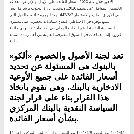
الأخير خلال عام 2020، أسعار الفائدة على الإيداع والإقراض، بعد غد
الخميس الموافق 24 ديسمبر2020.. وتوقعت إدارة البحوث بـ شركة اتش
سى للأوراق المالية والاستثمار 2‏‏/6‏‏/1442 بعد الهجرة * اتبعت الدول التي
تتمتع بوفرة في الاحتياطي النقدي سياسات تحفيزية على مستوى
السياسة النقدية لدعم الطلب المحلي في الاقتصاد * قد تؤدي جائحة
كورونا إلى اندماجات في السوق المصرفية العربية من أجل زيادة المتانة
المالية
تعد لجنة الأصول والخصوم «ألكو»
بالبنوك هى المسئولة عن تحديد
أسعار الفائدة على جميع الأوعية
الادخارية بالبنك، وهى تقوم باتخاذ
هذا القرار بناء على قرار لجنة
السياسة النقدية بالبنك المركزي
بشأن أسعار الفائدة.
11‏‏/5‏‏/1442 بعد الهجرة 8‏‏/4‏‏/1442 بعد الهجرة يذكر أن البنك المركزى اشار