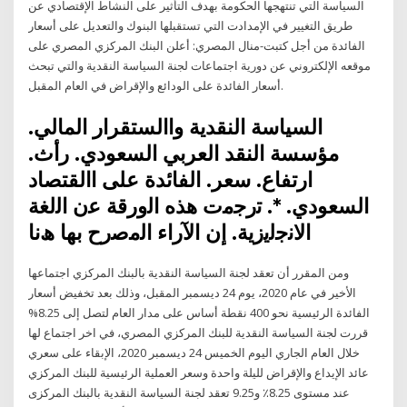
السياسة التي تنتهجها الحكومة بهدف التأثير على النشاط الإقتصادي عن
طريق التغيير في الإمدادت التي تستقبلها البنوك والتعديل على أسعار
الفائدة من أجل كتبت-منال المصري: أعلن البنك المركزي المصري على
موقعه الإلكتروني عن دورية اجتماعات لجنة السياسة النقدية والتي تبحث
أسعار الفائدة على الودائع والإقراض في العام المقبل.
السياسة النقدية واالستقرار المالي.
مؤسسة النقد العربي السعودي. رأث.
ارتفاع. سعر. الفائدة على االقتصاد
السعودي. *. ﺗرﺟﻣت ھذه اﻟورﻗﺔ ﻋن اﻟﻟﻐﺔ
اﻻﻧﺟﻟﯾزﯾﺔ. إن اﻵراء اﻟﻣﺻرح ﺑﮭﺎ ھﻧﺎ
ومن المقرر أن تعقد لجنة السياسة النقدية بالبنك المركزي اجتماعها
الأخير في عام 2020، يوم 24 ديسمبر المقبل، وذلك بعد تخفيض أسعار
الفائدة الرئيسية نحو 400 نقطة أساس على مدار العام لتصل إلى 8.25%
قررت لجنة السياسة النقدية للبنك المركزي المصري، في اخر اجتماع لها
خلال العام الجاري اليوم الخميس 24 ديسمبر 2020، الإبقاء على سعري
عائد الإيداع والإقراض لليلة واحدة وسعر العملية الرئيسية للبنك المركزي
عند مستوى 8.25٪ و9.25 تعقد لجنة السياسة النقدية بالبنك المركزى