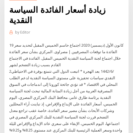
زيادة أسعار الفائدة السياسة
النقدية
by
Editor
19 كانون الأول (ديسمبر) 2020 اجتماع حاسم الخميس المقبل لتحديد سعر
الفائدة ما توقعات المصرفيين | مصراوى. المركزي بشأن سعر الفائدة
خلال اجتماع لجنة السياسة النقدية الخميس المقبل. الفائدة في الاجتماع
القادم بسبب زيادة التضخم لشهر
2‏‏/6‏‏/1442 بعد الهجرة * اتبعت الدول التي تتمتع بوفرة في الاحتياطي
النقدي سياسات تحفيزية على مستوى السياسة النقدية لدعم الطلب
المحلي في الاقتصاد * قد تؤدي جائحة كورونا إلى اندماجات في السوق
المصرفية العربية من أجل زيادة المتانة المالية تبحث لجنة السياسة
النقدية برئاسة طارق عامر، محافظ البنك المركزي المصري، اليوم
الخميس، أسعار الفائدة على الإيداع والإقراض، إذ تباينت آراء المحللين
وشركات الأبحاث بشأن مصير سعر الفائدة، خاصة عقب تراجع معدل
التضخم قررت لجنة السياسة النقدية للبنك المركزي المصري في
اجتماعها، اليوم الخميس، الإبقاء على سعري عائد الإيداع والإقراض لليلة
واحدة وسعر العملية الرئيسية للبنك المركزي عند مستوى 8.25% و9.25%