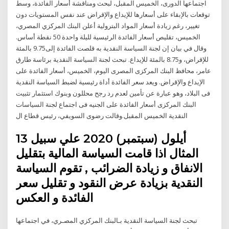
اجتماعها الدورى، الخميس المقبل، لبحث ومناقشة أسعار الفائدة، وسط
توقعات بالإبقاء على أسعارها للإيداع والإقراض عند نفس المستويات دون
تغيير، رغم زيادة أسعار المواد البترولية أعلن البنك المركزي المصري،
الخميس، تقليص أسعار الفائدة الرئيسية لليلة واحدة 50 نقطة أساس.
وقال في بيان إن لجنة السياسة النقدية به قلصت الفائدة إلى9.75 بالمئة
للإقراض، و8.75 بالمئة للإيداع. تبحث لجنة السياسة النقدية برئاسة طارق
عامر، محافظ البنك المركزى المصرى اليوم، الخميس، أسعار الفائدة على
الإيداع والإقراض. ويعد سعر الفائدة أداة رئيسية لضبط السياسة النقدية
فى البلاد، وهو عبارة عن تأمين لعدم رد رجح محللون وبنوك استثمار تثبيت
البنك المركزى أسعار الفائدة على الجنيه فى اجتماع لجنة السياسات
النقدية الخميس المقبل.وقالت رضوى السويفي، رئيس قطاع ال
13 أيلول (سبتمبر) 2020 علي سبيل
المثال اذا قامت السياسة المالية بتقليل
الانفاق و زيادة الضرائب , تقوم السياسة
النقدية بزيادة عرض النقود و تقليل سعر
الفائدة و العكس
تبحث لجنة السياسة النقدية بـالبنك المركزي المصـري، في اجتماعها