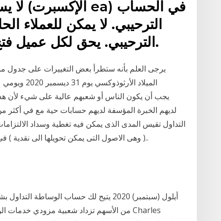
لا يسمح 
الترحيبي. لا يمكن للعملاء ا
الترحيبي. يحق لكل عميل فتح حساب ترحيبي واحد فقط.
يرجى العلم بأنه ستطرأ بعض التغييرات على جدول موا
التداول تقيس المدى الذى يمكن فيه تغطية وسداد الالتزامات
( وهى الاصول التى يمكن تحويلها الى نقدية ) فى مواعيد تتفق مع تواريخ استحقاق هذه الالتزامات..
من الأسهم تزداد شعبية مزودي خدمات الوساطة