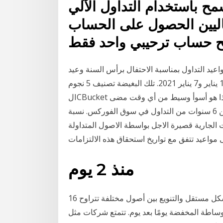
باستخدام التداول الآلي (الإكسبرت ea) في الحساب
لحاليين الحصول على الحساب
عيد التداول بمناسبة الاحتفال برأس السنة وعيد
الميلاد الأرثوذوكسي يوم 31 ديسمبر 2020 ويومي 1 يناير و7 يناير 2021. تلك البغيضة تصنيف 5 نجوم
لICBucket يجب أن يكون الناس أو شعبهم عالية على شيء لأن هذا هو أسوأ وسيط من أي وقت مضى
لديهم الخبرة المؤسفة لديهم حسابات حية مع في أكثر من 6 سنوات من التداول في سوق الفوركس. نسبة
 الجارية قصيرة الاجل بواسطة الاصول المتداولة
منذ 2 يوم
16 أيلول (سبتمبر) 2020 يتيح لك حساب الوساطة التداول بشكل مستقل والتنويع بين أصول مختلفة تتراوح
 المخفضة يومًا بعد يوم. تتمتع شركات مثل Charles