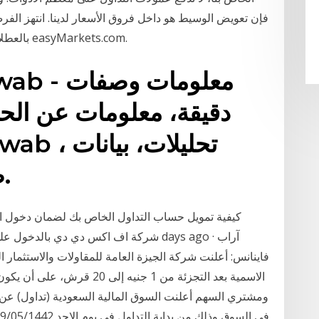
فإن تعويض الوسيط هو داخل فروق الأسعار لدينا. انتهز الف
بالعطلات والأوقات الأخرى التي تؤثر على البورصات مع easyMarkets.com.
دقيقة، معلومات عن الح
صحفية، عناوين الشركة.
كيفية تمويل حساب التداول الخاص بك لضمان دخول ا
فاينانس: أعلنت شركة الجيزة العامة للمقاولات والاستثمار ا
ومشتري السهم أعلنت السوق المالية السعودية (تداول) عن 