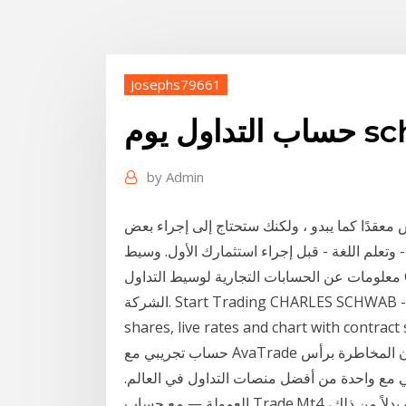
Josephs79661
م schwab
by
Admin
معقدًا كما يبدو ، ولكنك ستحتاج إلى إجراء بعض
لم اللغة - قبل إجراء استثمارك الأول. وسيط Charles Schwab - معلومات وصفات دقيقة،
معلومات عن الحسابات التجارية لوسيط التداول Charles Schwab ، تحليلات، بيانات صحفية، عناوين
الشركة. Start Trading CHARLES SCHWAB - SCHW CFDs with FXTM. CHARLES SCHWAB CFD
shares, live rates and chart with contr افتح
حساب تجريبي مع AvaTrade وابدأ التداول الآن بأموال افتراضية بقيمة 100,000$ بدون المخاطرة برأس
ي مع واحدة من أفضل منصات التداول في العالم.
العمولة — مع حساب Trade.Mt4 الخاص بنا، لا تدفع عمولات التداول على معظم الأدوات. و بدلاً من ذلك،