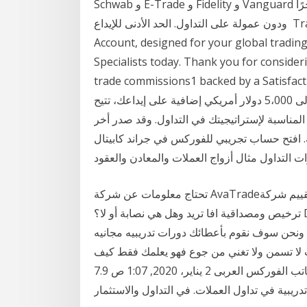
Schwab و E-Trade و Fidelity و Vanguard ومؤخرًا Pro. حساب التنفيذ الفوري لدينا. يتميز بالتنفيذ الكامل
ودون عمولة على التداول. الحد الأدنى للإيداع Trade foreign stocks online in a Schwab Global
Account, designed for your global trading
Specialists today. Thank you for conside
trade commissions1 backed by a Satisfa من
خلال أي حساب تداول حقيقي لدينا، يمكنك كسب ما يصل إلى 5،000 دولار أمريكي إضافية على إيداعك، تتيح
 المناسبة لإستراتيجيتك في التداول. وقد صدر أخر
ل العملات العربية. افتح حساب تجريبي للفوركس في جراند كابيتال
تحتاج معلومات عن شركة AvaTrade؟ اقرأ تقييم شركة AvaTrade وتعرف على المميزات والعيوب، وعلى
ترخيص ومصداقية افا تريد وهل هي نصابة أو لا؟ Dec 31, 2020 · دورات تدريبية في التداول مثال لتوضيح :
نحن سوف نقوم بأعطائك دورات تدريبيه مجانيه
 ولا تغني من جوع فهو يعلمك فقط كيف Jan 20, 2021 · دورات تدريبية في
التداول. الكاتب الفوركس العربى 2 يناير، 2020, 1:07 ص 7.9k مشاهدات. دورات عبر الإنترنت. في التداول