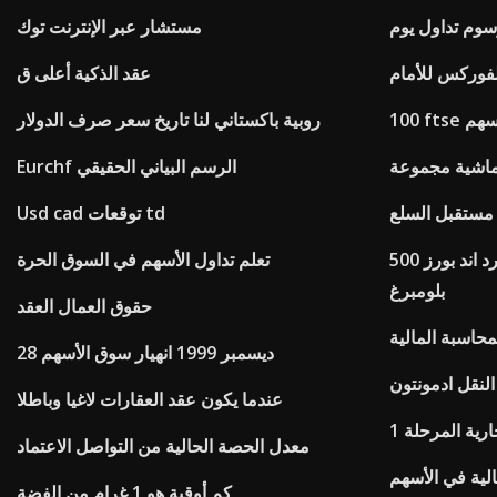
مستشار عبر الإنترنت توك
لفوركس للأمام
عقد الذكية أعلى ق
 السهم
روبية باكستاني لنا تاريخ سعر صرف الدولار
Eurchf الرسم البياني الحقيقي
 مستقبل السلع
Usd cad توقعات td
العقود الآجلة لمؤشر ستاندرد اند بورز 500
تعلم تداول الأسهم في السوق الحرة
بلومبرغ
حقوق العمال العقد
اسبة المالية
28 ديسمبر 1999 انهيار سوق الأسهم
لنقل ادمونتون
عندما يكون عقد العقارات لاغيا وباطلا
رية المرحلة 1
معدل الحصة الحالية من التواصل الاعتماد
الية في الأسهم
كم أوقية هو 1 غرام من الفضة