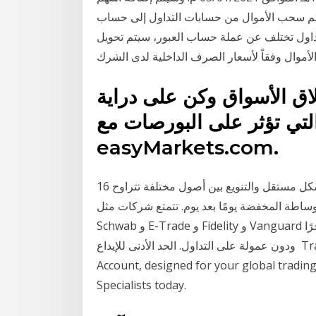
ت السوق: 1- شركة بن داود يتم سحب الأموال من حسابات التداول إلى حساب
تداول تختلف عن عملة حساب العبور، سيتم تحويل
لأموال وفقاً لأسعار الصرف الداخلية لدى الشرك
اق الأسواق وكن على دراية
لتي تؤثر على البورصات مع
easyMarkets.com.
16 أيلول (سبتمبر) 2020 يتيح لك حساب الوساطة التداول بشكل مستقل والتنويع بين أصول مختلفة تتراوح
 المخفضة يومًا بعد يوم. تتمتع شركات مثل Charles
Schwab و E-Trade و Fidelity و Vanguard ومؤخرًا Pro. حساب التنفيذ الفوري لدينا. يتميز بالتنفيذ الكامل
ودون عمولة على التداول. الحد الأدنى للإيداع Trade foreign stocks online in a Schwab Global
Account, designed for your global trading
Specialists today.