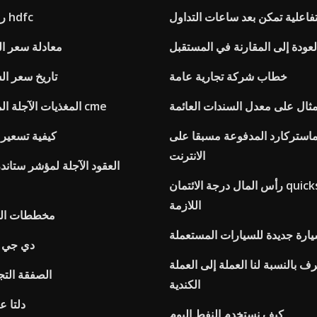
فاعلية تمكن بعد ساعات التداول
رسوم تداول يوم hdfc
عودة إلى المقارنة في المستقبل
معادلة سعر ا
خطاب شركة تجارية عامة
100 ftse تاريخ سعر
ثال على معدل السندات العائمة
المغذيات الآجلة الماشية مجموعة cme
ماستركارد المدفوعة مسبقا على
كيفية تسعير
الانترنت
رأس المال درجة الائتمان quicksilverone
اللازمة
مخططات المح
يارة جديدة للسيارات المستعملة
دي جي ا
 بالنسبة لنا العملة إلى العملة
الصفقة التجا
الكندية
دلتا ع
كيف نستخدم النفط اليوم