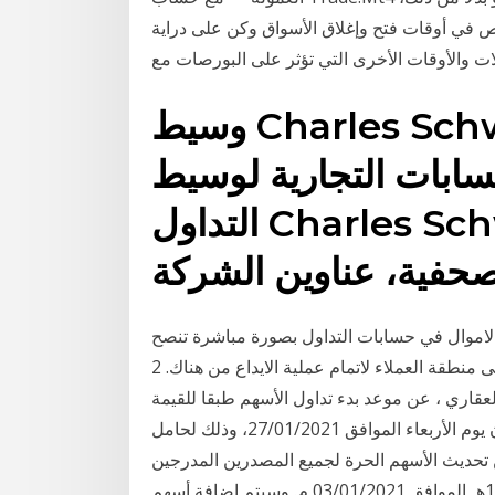
رص في أوقات فتح وإغلاق الأسواق وكن على دراية
وسيط Charles Schwab - معلومات وصفات
سابات التجارية لوسيط
التداول Charles Schwab ، تحليلات، بيانات
لاموال في حسابات التداول بصورة مباشرة تنصح
شركة اف اكس دي دي بالدخول على منطقة العملاء لاتمام عملية الايداع من هناك. 2 days ago · آراب
لعقاري ، عن موعد بدء تداول الأسهم طبقا للقيمة
الاسمية بعد التجزئة من 1 جنيه إلى 20 قرش، على أن يكون يوم الأربعاء الموافق 27/01/2021، وذلك لحامل
تحديث الأسهم الحرة لجميع المصدرين المدرجين
في السوق وذلك من بداية التداول في يوم الاحد 19/05/1442هـ الموافق 03/01/2021 م. وسيتم إضافة أسهم