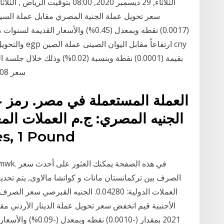
(0.0017) نقطه وبمعدل (0.45%) والأسعار
والتحويل العك
سعر 0.4108 🔼 مقارنة بالسعر الأفتتاحى السابق 0.4107
الجنيه المصري: ج.م العملات المع
 50 Piastres, 1 Pound
الصرف بين تركمانستان مانات و كواتشا مالاوى, يتم تحديث
العملات الدولية: 0.04280. الجنيه الق
2021 بمقدار (-.0010