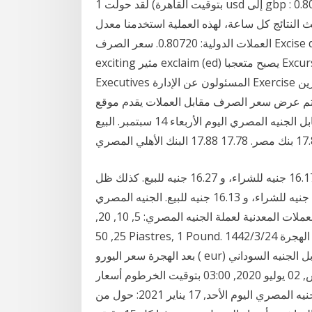
بتوقيت القاهرة) لقد حولت 1 usd إلى gbp : 0.807200 £. في هذه الصفحة يمكنك العثور على أحدث سعر
يث النتائج كل ساعة، لهذه العملية استخدمنا معدل
العملات الدولية: 0.80720. سعر الصرف Excise duty ضريبة استهلاك Excited مثار excited منفعل، فرحان
exciting مثير exclaim (ed) يصبح متعجبا Excursions رحلات قصيرة / نزهات Excuse me معذرة
Executives المسئولون عن الإدارة Exercise تمرين Exhibition معرض Exit Exotic غريب / طريف عرض
سيتم عرض سعر الصرف مقابل العملات يقدم موقع
"المصريون" لقرائه الكرام خدمة لرصد أسعار الدولار مقابل الجنيه المصري اليوم الأربعاء 14 سبتمبر. البيع
واستقر سعر الصرف في مصرف أبوظبي الإسلامي عند 16.17 جنيه للشراء، و 16.27 جنيه للبيع. كذلك ظل
ثابتًا سعر الدولار في بنك البركة عند 16.03 جنيه للشراء، و 16.13 جنيه للبيع. الجنيه المصري (EGP) هو العملة
المستعملة في مصر. رمز عملة الجنيه المصري: هو ج.م. العملات المعدنية لعملة الجنيه المصري: 5, 10, 20,
25, 50 Piastres, 1 Pound. صور العملات المعدنية لعملة الجنيه المصري 9‏‏/6‏‏/1442 بعد الهجرة 24‏‏/3‏‏/1442
بعد الهجرة سعر اليورو ( eur) مقابل الجنيه السوداني ( sdg) اليوم . 1 يورو = 62.2496 جنيه سوداني.
الخميس, 02 يوليو 2020, 03:00 بتوقيت بروكسل , الخميس, 02 يوليو 2020, 03:00 بتوقيت الخرطوم أسعار
التحويل من الدينار الاردني الى الجنيه المصري اليوم الأحد, 17 يناير 2021: حول من jod الى egp و كذلك