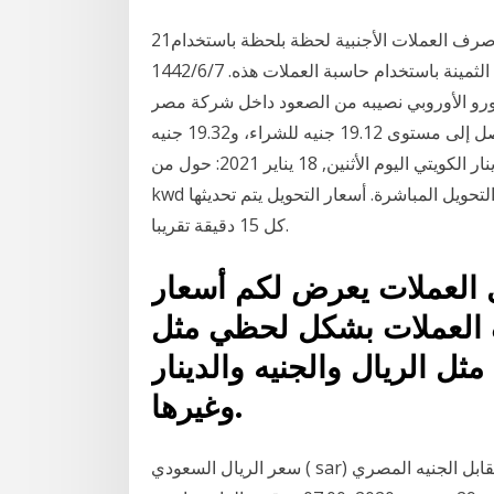
21‏‏/4‏‏/1442 بعد الهجرة يمكنك حساب أسعار العملات وأسعار صرف العملات الأجنبية لحظة بلحظة باستخدام
محول العملات المجاني هذا. يمكنك تحويل العملات والمعادن الثمينة باستخدام حاسبة العملات هذه. 7‏‏/6‏‏/1442
يورو الأوروبي نصيبه من الصعود داخل شركة مصر
للصرافة التابعة لبنك مصري مقابل الجنيه المصري، ليصل إلى مستوى 19.12 جنيه للشراء، و19.32 جنيه
للبيع. أسعار التحويل من الجنيه الاسترليني الى الدينار الكويتي اليوم الأثنين, 18 يناير 2021: حول من gbp الى
kwd و كذلك حول بالاتجاه العكسي. الأسعار تعتمد على أسعار التحويل المباشرة. أسعار التحويل يتم تحديثها
كل 15 دقيقة تقريبا.
ل العملات يعرض لكم أسعار
 العملات بشكل لحظي مثل
مثل الريال والجنيه والدينار
وغيرها.
سعر الريال السعودي ( sar) مقابل الجنيه المصري ( egp) اليوم 1 ريال سعودي = 4.1892 جنيه مصري