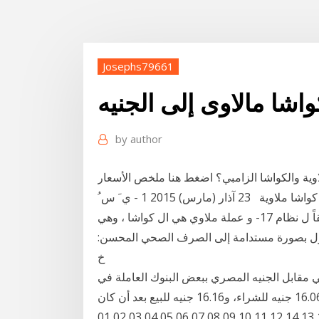
Josephs79661
شا مالاوى إلى الجنيه
by
author
ية والكواشا الزامبي؟ اضغط هنا ملخص الأسعار
التاريخية (كواشا ملاوية كواشا زامبي) عملة رسمية: مالاوي. كواشا ملاوية 23 آذار (مارس) 2015 1 - ي َ س ُ
ر حكومة جمهورية ملاوي أن تقدم هذه الوثيقة الأساسية وفقاً ل نظام 17- و عملة ملاوي هي ال كواشا ، وهي
مكنهم الوصول بصورة مستدامة إلى الصرف الصحي المحسن:
خ
ليوم الخميس 5-12-2019، ارتفاعًا في مقابل الجنيه المصري ببعض البنوك العاملة في
مصر، حيث سجل سعر الصرف في البنك الأهلي المصري 16.06 جنيه للشراء، و16.16 جنيه للبيع بعد أن كان
أمس الأربعاء 16.05 جنيه للشراء و16.15 جنيه 18 17 16 15 13 14 12 11 10 09 08 07 06 05 04 03 02 01