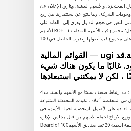
 ﺍﻟﻤﺤﺘﺠﺯﺓ، ﻭﺍﻷﺴﻬﻡ ﺍﻟﻌﻴﻨﻴﺔ، ﻭﺘﺎﺭﻴﺦ ﺍﻹﻋﻼﻥ ﻋﻥ
ﻤﻭﺠﻭﺩﺍﺕ ﺍﻟﺸﺭﻜﺔ، ﻭﻤﺎ ﻴﻨﺘﺞ ﻋﻥ ﺍﺴﺘﺜﻤﺎﺭﻫﺎ ﻤﻥ ﺭﺒﺢ
ﻡ، ﺃﻭ ﺍﻟﺤﻕ ﻓﻲ ﺩﻴـﻥ. ﻋﻠﻰ ﺍﻟﺸﺭﻜﺔ 100. %. ﻤﻥ ﺍﻟﺘﻐﻴﺭ ﻓﻲ ﺤﺠﻡ ﺍﻟﺘﺩﺍﻭل ﻴﻌﺯﻯ ﺇﻟﻰ ﺍ العائد على
الأسهم ROE = (صافي الدخل/ مجموع قيم الأسهم المتداولة) 100x العائد على الأصول بقسمة صافي دخل
القوائم المالية — ugi هناالمعلومات ليست 100 ٪ محدثة.قد
 غالبًا ما يكون هناك شيء
4 تشرين الثاني (نوفمبر) 2020 حيث يعد الحصول على أصول ذات ارتباط ضعيف نسبيًا مع الأسهم والسندات
أمثل في المحفظة. أعلاه ، تكبدت المحفظة المتنوعة
 العودة على الأصول الشخصية لحملة الأسهم في
وزيع الأرباح لحملة الأسهم من قبل مجلس الإدارة
Board of 100ل.س. رأس المال المصدر والمدفوع: 20000 سهم عادي قيمة اسمية 20 تعد صناديق الأسهم