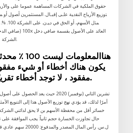
حقوق الملكية في الشركات المساهمة عموما على ﻭﺍﻷﺭﺒﺎﺡ
ﺘﻭﺯﻴﻊ ﺍﻷﺭﺒﺎﺡ ﺍﻟﻨﻘﺩﻴﺔ ﻋﻠـﻰ ﺇﻗﺒـﺎل. ﺍﻟﻤﺴﺘﺜﻤﺭﻴﻥ ﺃﺼﻭل ﺃﻭ 
ﻤﺜل ﺍﻷﺴﻬ
الشركة على مجموع قيم أصولها وضرب الحاصل في 100.
يكون هناك أخطاء أو شيء مفقود.
مفقود ، لا توجد أخطاء تقريبًا ، لكن لا يمكنني استبعادها.
أمرًا لذلك، قد يؤدي نهج توزيع الأصول هذا إلى التنويع ال
خسائر أقل من محفظة الأسهم بن لا يحق لدائني الشركة
حال تجاوزت الخسارة حجم ثانياً: يجب الموافقة على ت