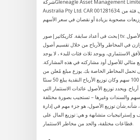
شركةGleneagle Asset Management Limited ABN 29 103 162 278، وتُروّج لها شركة eToro
Australia Pty Ltd. CAR 001281634. توزيعات الأرباح هي عملية توزيع جزء من أرباح الشركة على فئة من
بحث فى أعداد سابقة. كاريكاتير|صور|tv. المواضيع الرئيسية ما هو توزيع الأصول Asset allocation. توزيع
توازن في المخاطر والأرباح من خلال تقسيم أصول
ق الاستثماري، ويوجد ثلاث فئات للبدء ، لا يوجد
مثالي للأصول أود مشاركته في هذه المشاركة.
ى تحمل المخاطر الخاصة بك. يوزع مبلغ مُعلن من
المال لكل سهم مملوك، ومن ثم إذا كان الشخص يمتلك 100 سهم وكان توزيع الأرباح النقدية يبلغ 50 سنتًا
ل السهم على 50 دولارًا حصة أرباح. ويحدد توزيع الأصول عائدات الاستثمار التي
لأسهم والسندات وغيرها – تستجيب بصورة مختلفة
ع، شأنه ِشأن توزيع الأصول، هو جزء مهم في إدارة
ف و إستراتيجيات متشابهة و هي: توزيع المال على
قطاعات مختلفة، والحد من مخاطر الاستثمار.