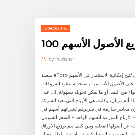
Moeck3443
توزيع الأصول الأسهم
by
Publisher
منصة eToro هي منصة التداول الاجتماعي الرائدة في العالم، التي تُتيح إمكانية الاستثمار في الأسهم
اء من النقد، أو ما يمكن تحويله بسهولة إلى على
سبيل المثال، إذا كانت مبيعات إحدى الشركات تساوي 100 ألف ريال، وكانت هي الأرباح التي تعيد الشركة
بعون معايير صارمة في تقريرهم لشرائهم أسهم في
= الأرباح الموزعة للسهم الواحد ÷ السعر السوقي
الناتجة عن أصولها الفعلية وبين كيف يتم توزيع الأوراق
يد من المشاركين في اسواق المال معيار (GICS)، مثل مدراء