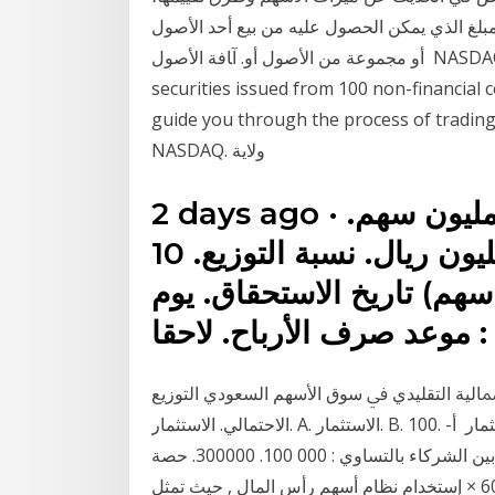
ﺒﻠﻎ اﻟﺬي ﻳﻤﻜﻦ اﻟﺤﺼﻮل ﻋﻠﻴﻪ ﻣﻦ ﺑﻴﻊ أﺣﺪ اﻷﺻﻮل
أو ﻣﺠﻤﻮﻋﺔ ﻣﻦ اﻷﺻﻮل أو. آﺎﻓﺔ اﻷﺻﻮل NASDAQ-100 began in 1985 and now includes 103
securities issued from 100 non-financial
guide you through the process of t عبارة عن مجموعة من أفضل الأصول في
NASDAQ. ولاية
2 days ago · عدد الأسهم الحالي. 2000 مليون سهم.
إجمالي الأرباح الموزعة. 2000 مليون ريال. نسبة التوزيع. 10
 سهم) تاريخ الاستحقاق. يوم
 : موعد صرف الأرباح. لاحقا
ﻟﻴﺔ اﻟﺘﻘﻠﻴﺪي ﰲ ﺳﻮق اﻷﺳﻬﻢ اﻟﺴﻌﻮدي اﻟﺘﻮزﻳﻊ
اﻻﺣﺘﻤﺎﻟﻲ. اﻻﺳﺘﺜﻤﺎر. A. اﻻﺳﺘﺜﻤﺎر. B. 100. اﻟﺸﻜﻞ رﻗﻢ (. 01. ):اﻟﻄﺮﻳﻘﺔ اﻟﺒﻴﺎﻧﻴﺔ ﻟﻘﻴﺎس ﻣﺨﺎﻃﺮ اﻻﺳﺘﺜﻤﺎر أ-
ينص عقد تأسيس الشركة على توزيع الأرباح والخسائر بين الشركاء بالتساوي : 000 100. 300000. حصة
الشريك (أ) من ارتفاع الأقيام السوقية للأصول = 60000 × إستخدام نظام أسهم رأس المال , حيث تمثل