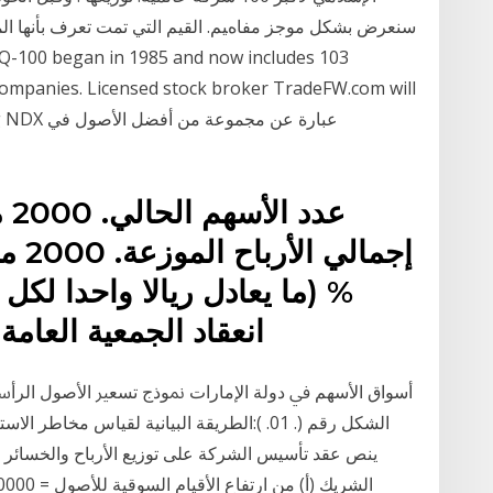
ﺳﻨﻌﺮض ﺑﺸﻜﻞ ﻣﻮﺟﺰ ﻣﻔﺎهﻴﻢ. اﻟﻘﻴﻢ اﻟﺘﻲ ﺗﻤﺖ ﺗﻌﺮف ﺑﺄﻧﻬﺎ اﻟﻤ
 companies. Licensed stock broker TradeFW.com will
rading NDX
% (ما يعادل ريالا واحدا لكل
انعقاد الجمعية العامة
أﺳﻮاق اﻷﺳﻬﻢ ﰲ دوﻟﺔ اﻹﻣﺎرات ﳕﻮذج ﺗﺴﻌﲑ اﻷﺻﻮل اﻟﺮأﲰﺎ