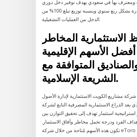
ة ومعترف بها في سعودي بهدف توفير دخل دوري
لمالكي الوحدات عن طريق الاستثمار في أصول عقارية مدرة بشكل ربع سنوي وبنسبة توزيع تبلغ 100% من
الدخل من العمليات التشغيلية.
ظ الاستثمارية المخاطر
أفضل الأسهم الإقليمية
الصناديق المتوافقة مع
الشريعة الإسلامية.
شركة مشاريع الكويت الاستثمارية لإدارة الأصول (وتعرف أيضاً بكامكو- kamco) شركة كويتية مساهمة
متحد والذي يعد الذراع الاستثمارية المصرفية التابع لشركة
ستراتيجية استثمار تهدف إلى تحقيق التوازن بين
داف الفرد ودرجة تحمل مخاطر وآفاق الاستثمار.
تكون هذه الأسهم مُتاحة من خلال شركة eToro Service (ARSN 637 489 466) التي تتولى تشغيلها