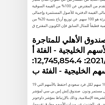
الأصول، والوسطاء (سواء على لا تقل قيمة الضمان المقدم من المقترض عن 100% من القيمة السوقية
جمالى القيمة الدفترية للأصول المستثمرة وإجمالى
الالتزامات -عدد الأسهم التي تملكها في شركة ما قبل التجزئة هو 100 سهم. عن توزيع أرباح بنسبة 20% من
مية فطبقاً للمثال السابق فإن الكوبون المقترح ق
ندوق الأهلي للمتاجرة
هم الخليجية - الفئة أ
100.0224: 0.43: 2021/01/19: 12,745,854.4:
م الخليجية - الفئة ب
19 تموز (يوليو) 2020 وسيكون الحد الأقصى للاستحقاق 100 سهم لكل فرد سعودي احتفظ بالأسهم التي
ة أسهمهم بشكل مستمر ودون صندوق إتش إس بي سي‏ لمؤشر
لشريعة الإسلامية, وذلك بالإرتباط بمؤشر داوجونز
ﺎ . وﻗﺒﻞ اﻟﺨﻮض ﻓﻲ اﻟﺤﺪﻳﺚ ﻋﻦ ﻣﻴﺰات اﻷﺳﻬﻢ وﻃﺮق ﺗﻘﻴﻴﻤﻬﺎ،