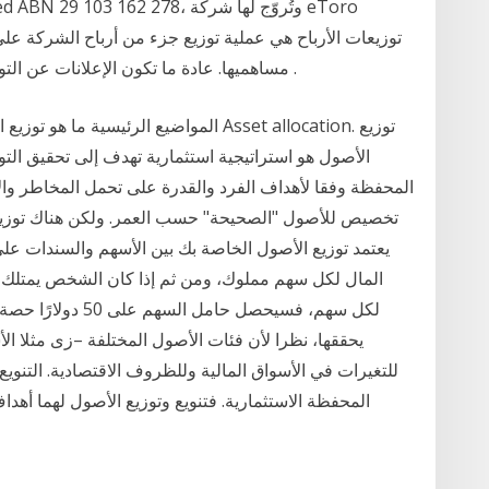
مساهميها. عادة ما تكون الإعلانات عن التوزيعات مصحوبة بزيادة أو نقصان في سعر الأسهم .
الأصول هو استراتيجية استثمارية تهدف إلى تحقيق ال
المحفظة وفقا لأهداف الفرد والقدرة على تحمل المخاطر والأف
تخصيص للأصول "الصحيحة" حسب العمر. ولكن هناك توزيع 
يعتمد توزيع الأصول الخاصة بك بين الأسهم والسندات عل
لكل سهم، فسيحصل حام
يحققها، نظرا لأن فئات الأصول المختلفة –زى مثلا ا
للتغيرات في الأسواق المالية وللظروف الاقتصادية. التنوي
المحفظة الاستثمارية. فتنويع وتوزيع الأصول لهما أهدا