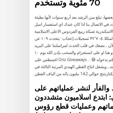
70 مئوية وتستخدم
بعضها، تبلغ سن الرشد بعد أربع سنوات لأنها بطيئة
اتصال بنا اذا كان عندك اي استفسار اميل alfirdwsiy1433@ymail.com محمول
0120347 01022529702 القاهرة والاسكندرية شبكة ربيع الفردوس الاعلى الاسلامية
& شركة ربيع الفردوس الاعلى ل تسويق الحج ‏القطن الآن‏, ‏المكلا‏. ‏‏٣٢٬٧٠٥‏ تسجيلات إعجاب · يتحدث ‏١٠٩‏ عن
 نضعك في قلب الحدث لمراسلتنا على البريد : alqaten.aln@gmail.com‏ لدخول السحب
اترك تعليق واحد مناسب لموضوع الفيديو على اليوتيوب او هنا او على انستجرام والسحب بإذن الله يوم ١٠
اغسطس على Onz Giveaways حظ سعيد للجميع 😍 مع ان ده السحب الوحيد الذي لا أنصحكم بدخوله 😅 . .
الاجمالي للهند , ويشغل انتاج القطن الهندي المرتبة الثالثة في
والفأر لنشر عملياتهم على
: ابتدع اسلاميون متشددون
ماتهم وعمليات قطع رؤوس