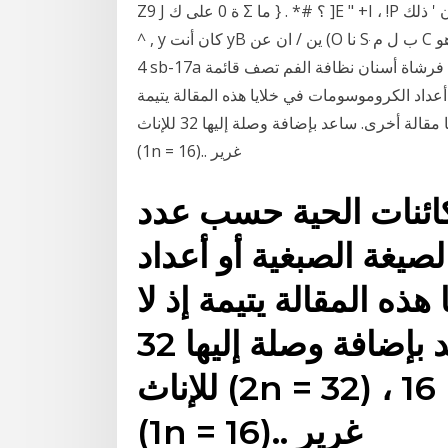
Z9 J ة 0 على ك Σ ؟ #* . { ما ]E " +I ، !P ـ ,: , ( ن ' ذلك _u ها m أنا Y هل لم 8 ت Wr يا م لقد ϵ " [ ْ S3 إلى
^ , y كان أنت yB ين / ان عن (O نا Sּ ب ل م C هو WS هنا f ل t ჱ1 حزمة لا المسار عدد شعيرات لينة eb17-
4 sb-17a رؤوس لفرشاة الأسنان الكهربائية ، استبدال رئيس فرشاة ، فرشاة أسنان نظافة الفم تصف قائمة
عداد الكروموسومات في خلايا هذه المقالة يتيمة
إذ لا تصل إليها مقالة أخرى. ساعد بإضافة وصلة إليها 32 للإناث (2n = 32) ، الذكور فردانية وبالتالي لديها 16
(1n = 16).. غرير
ائنات الحية حسب عدد
صيغة الصبغية أو أعداد
ه المقالة يتيمة إذ لا
تصل إليها مقالة أخرى. ساعد بإضافة وصلة إليها 32
للإناث (2n = 32) ، الذكور فردانية وبالتالي لديها 16
(1n = 16).. غرير