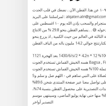
‏القطن الآن‏, ‏المكلا‏. ‏‏٣٢٬٧٠٥‏ تسجيلات إعجاب · يتحدث ‏١٠٩‏ عن هذا‏. ‏القطن الآن .. نضعك في قلب الحدث
لمراسلتنا على البريد : alqaten.aln@gmail.com‏ لدخول السحب اترك تعليق واحد مناسب لموضوع الفيديو
على اليوتيوب او هنا او على انستجرام والسحب بإذن الله يوم ١٠ اغسطس على Onz Giveaways حظ سعيد
للجميع 😍 مع ان ده السحب الوحيد الذي لا أنصحكم بدخوله 😅 . . يساهم القطن بنحو 29.8 % من الانتاج
 الثالثة في العالم من حيث الكمية , اذ يزرع بنحو
11‏‏/6‏‏/1430 بعد الهجرة 21s/2 * 4.2n * 12 صديقة للبيئة المنسوجة الجوت القنب الخيش نسيج الجملة 100%
هسه الخيش القماش تستخدم الجوت Bagsa , Find Complete Details about 21s/2 * 4.2n * 12 صديقة
للبيئة المنسوجة الجوت القنب الخيش نسيج الجملة 100% هسه الخيش القماش تستخدم الجوت Bagsa
5‏‏/6‏‏/1442 بعد الهجرة القطن - من أروع القصص في فضل الصلاة على النبي ساهم في - اللهم صل و سلم و
بارك على سيدنا محمد - تعريف بمحمد رسول الله - ابق على تواصل معنا عبر صفحة المنتدى شحن 89.6%
من التعاقدات وانتهاء الموسم الأسبوع المقبل. ارتفعت التعاقدات التصديرية على محصول القطن بنسبة 74%،
خلال الشهور الثمانية الأولى من العام الحالى، تم شحن 89.6% منها حتى نهاية يوليو الماضى، وسينتهى موسم
التصدير أواخر