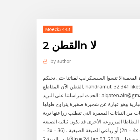
Moeck3443
القطن 2n لا
by
author
لمعفنة!لا تنسوا السبسكرايب لقناتنا حتى تجيكم
المقاطع ‎القطن الآن‎, hahdramut. 32,341 likes · 323 talking about this. ‎القطن الآن .. نضعك في قلب
ا على البريد : alqaten.aln@gmail.com‎
لخبازية وهو عبارة عن شجيرة صغيرة يتراوح طولها
طن نبات من النباتات المعمرة التي تتطلب زراعتها تربة
زروعة الأخرى قد تكون ثنائية الصبغة (2n = 2x = 24) ، أو ثلاثية الصبغة (2n
= 3x = 36) ، أو رباعي الصيغة الصبغية (2n = 4x = 48) ، أو خماسي الصيغة الصبغية (2n = 5x = 60). معظم
الأقارب البرية 2n = 24. Jan 03, 2018 · كرتون القط الأسود الحلقة ٣٢ بدون موسيقى من توفير مسؤول