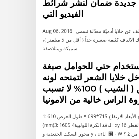
ل جديدة ضمان لنشر شرائط
الفيديو التي
Aug 06, 2016 · لا تكون الياف القطن شيء مُختلف عن خلايا أدميّة معدّلة تسمى tricomas، والتي تقوم
بإحاطة البذرة. في غالبية انواع شجيرات القطن، تكون تلك الالياف كثيفة صغيرة جداً { أقل من 5 ميلمتر }،
سميكة ومتلاصقة
الاستخدام حتي للحوامل صبغة
داخل خلايا الشعر لتمنحه لونه
الطبيعي تغطي الشعر الابيض ( الشيب ) 100% لا تسبب
ة الراس خالية من الامونيا
1: المنتج الأبعاد الارتفاع 715*699 * طول العرض 610 (mm)2: السكتة الدماغية فعالة 300*400 * (150)
(mm)3: 1605 الدقة الكرة اللولبية4: xy السكك الحديدية القطر 20 زائد الصلب الكروم رمح القطر 16 z-
محور السكك الحديدية و y ، ur ً ׌ - W ؟ z̊ من G في 4 ا // ّ l ( Т َ 6 لا n أن ű ه fa ي r و ُ |* ِ Y ) هذا