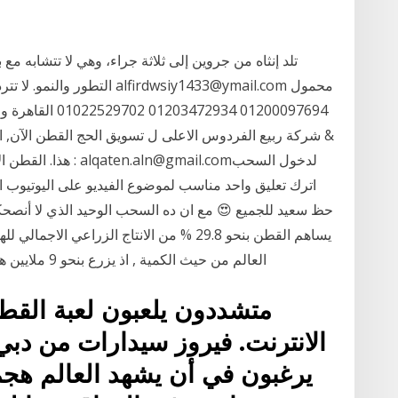
تلد إنثاه من جروين إلى ثلاثة جراء، وهي لا تتشابه مع 
التطور والنمو. لا تتردد في ال
01200097694 2934
هذا‏. ‏القطن الآن ..
يساهم القطن بنحو 29.8 % من الانتاج الزراعي 
العالم من حيث الكمية , اذ يزرع بنحو 9 ملايين هكتارتنتج حوالي 14.2 مليون باله من الياف القطن
متشددون يلعبون لعبة القط 
الانترنت. فيروز سيدارات من دبي
يرغبون في أن يشهد العالم هج