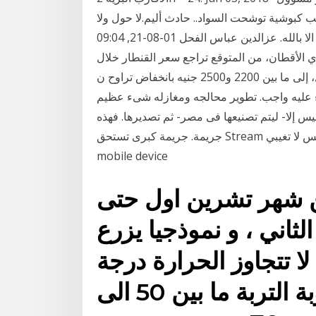
حتسب كبوشية توشحت السواد.. حادث أليم.لا حول ولا
قوة الا بالله. عزالدين عباس الفحل 01-08-21, 09:04 AM انتشرت توقعات مؤخرا حول تراجع سعر القطن
 وبحسب اتحاد مصدري الأقطان، من المتوقع تراجع سعر القنطار خلال
الموسم الجديد 2018/2017، الذي يبدأ فى سبتمبر المقبل، إلى ما بين 2200 و2500 جنيه بانخفاض تراوح ن
اء عليه واجب. تطوير محالجه ومغازله شىء عظيم
ليس إلا- ليتم تصنيعها فى مصر- ثم تصديرها. فهذه
جريمة. جريمة كبرى تستحق Stream نبيل شعيل - يا شمس لا تغيبي by ehab 2n from desktop or your
mobile device
ن شهر تشرين اول حتى
اني ، و نموذجيا يزرع
لا تتجاوز الحرارة درجة
20 م ، و بحيث تكون رطوبة التربة ما بين 50 الى