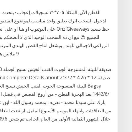
الزراعي الاجمالي للهند , ويشغل انتاج القطن الهندي المرتبة
9 ملايين هكتارتنتج حوالي 14.2 مليون باله من الياف القطن