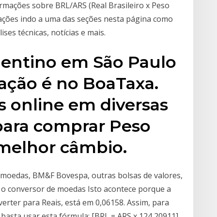
ormações sobre BRL/ARS (Real Brasileiro x Peso
ações indo a uma das seções nesta página como
ises técnicas, notícias e mais.
entino em São Paulo
ação é no BoaTaxa.
 online em diversas
para comprar Peso
melhor câmbio.
as moedas, BM&F Bovespa, outras bolsas de valores,
 o conversor de moedas Isto acontece porque a
erter para Reais, está em 0,06158. Assim, para
basta usar esta fórmula: [BRL = ARS x 124,20911].