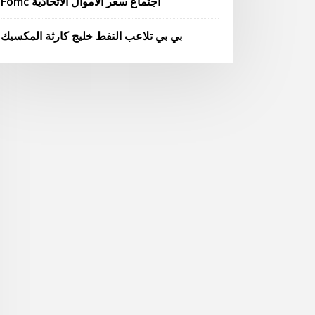
Fomc اجتماع سعر الأموال الاتحادية
بي بي تلاعب النفط خليج كارثة المكسيك