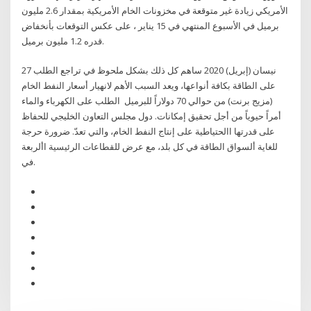
الأمريكي زيادة غير متوقعة في مخزونات الخام الأمريكية بمقدار 2.6 مليون
برميل في الأسبوع المنتهي في 15 يناير ، على عكس التوقعات بأنخفاض
قدره 1.2 مليون برميل.
27 نيسان (إبريل) 2020 ساهم كل ذلك بشكل ملحوظ في تراجع الطلب
على الطاقة بكافة أنواعها، ويعد السبب الأهم لانهيار أسعار النفط الخام
(مزيج برنت) من حوالي 70 دولاراً للبرميل الطلب على الكهرباء والماء
أمراً حيوياً من أجل تحقيق إمكانات. دول مجلس التعاون الخليجي للحفاظ
على قدرتها االحتياطية على إنتاج النفط الخام، والتي تعدّ. ضرورة حرجة
للغاية ألسواق الطاقة في كل بلد، مع عرض للقطاعات الرئيسية األربعة
في.