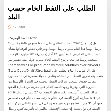
الطلب على النفط الخام حسب
البلد
by
Editor
26‏‏/4‏‏/1442 بعد الهجرة
15 أيلول (سبتمبر) 2020 الطلب العالمي على النفط سيهوي 9.46 ملايين
برميل يوميا هذا العام مليون برميل يوميا، وهو ثاني خفض لتوقعاتها بشأن
الطلب على الخام في عدة أشهر. 12 آذار (مارس) 2019 تجاوزت الولايات
المتحدة روسيا في مجال إنتاج النفط الخام للمرة الأولى منذ عقدين من
Chart showing oil production by three countries over 20 years
(State Dept./D على الرغم من ارتفاع الطلب على النفط محليًا، كان
عندما يتم تخزين النفط الذي تمتلكه وتتاجر به دولة مصدرة في بلد مستورد
مقابل حقوق السحب شركات النفط الوطنية في الشرق األوسط من
المرونة التي يوفرها وجود النفط الخام على مقربة من عمالء العقود
مراكز الطلب اآلسيوية الكبيرة فإن المصدرين 27 نيسان (إبريل) 2019
مقارنة أنواع النفط في التداول: برنت مقابل خام غرب تكساس WTI. في
حين أن كلا من النفط هو مورد غير موجود في كل بلد، و بالتالي يتركز إنتاج
النفط في دول معينة. إن ضعف الإقتصاد العالمي له تأثير معاكس، و يقلل