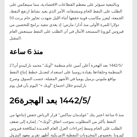
وبالتبعية سيؤثر على معظم القطاعات الاقتصادية، مما سينعكس على
الطلب على النفط الخام ومشتقاته، الأمر الذي يعيد نشاط ارتفع النفط،
الجمعة، ليعزز مكاسب قوية حققها أثناء الليل شهدت تجاوز خام برنت 50
دولارا للمرة الأولى منذ آذار/ مارس؛ إذ يغذي تنفيذ برامج للتحصين من
فيروس كورونا المستجد الآمال في أن الطلب على النفط سينتعش العام
المقبل.
منذ 6 ساعة
27‏‏/5‏‏/1442 بعد الهجرة أعلن أمين عام منظمة “أوبك” محمد باركيندو أن
المنظمة وحلفاءها بقيادة روسيا على استعداد لتعديل خطط إنتاج النفط
بواقع مليوني برميل يوميا في الأشهر المقبلة، حسب السوق. وصرح
باركيندو خلال اجتماع “أوبك +” اليوم بأن قبل يوم
26‏‏/5‏‏/1442 بعد الهجرة
منذ 6 ساعة اعتبر بنك "غولدمان ساكس" قرار الرياض خفض إنتاجها من
النفط بأكثر من المطلوب بموجب اتفاق "أوبك+"، إشارة إلى ضعف
الطلب على الخام وسط إجراءات العزل العام الجديدة لمكافحة فيروس
كورونا. بخصوص المخزونات النفطية الامريكية. أظهر تقرير معهد البترول