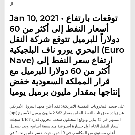
ال
Jan 10, 2021 · توقعات بارتفاع
أسعار النفط إلى أكثر من 60
دولاراً للبرميل تتوقع شركة النقل
البحري يورو ناف البلجيكية (Euro
Nave) ارتفاع سعر النفط إلى
أكثر من 60 دولارا للبرميل مع
قرار المملكة السعودية خفض
إنتاجها بمقدار مليون برميل يوميا
على صعيد المخزونات النفطية الامريكية: فقد أعلن معهد البترول الأمريكي
(api) عن زيادة مخزونات النفط الخام بمقدار 2.562 مليون برميل للأسبوع
المنتهي في 15 يناير. وتوقع المحللون سحب مخزون قدره 1.167 سجلت
أسعار النفط الخام أول خسارة أسبوعية منذ سبعة أسابيع، وبعد تسجيل
أعلى مستوى من المكاسب في 9 أشهر، حيث خسر خام برنت 2 في