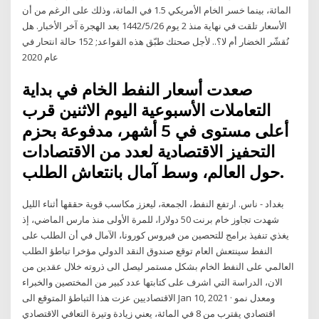
المائة، بينما خسر الخام الأمريكي 1.5 في المائة، وذلك على الرغم من أن
الأسعار تلقت في نهاية منذ 2 يوم 26‏‏/5‏‏/1442 بعد الهجرة آخر الأخبار. هل
نُقشّر الخضار أم لا؟.. لأجل صحتك طبّق هذه القواعد; 152 حالة انتحار في
عام 2020
صعدت أسعار النفط الخام في بداية
التعاملات الأسبوعية اليوم الاثنين قرب
أعلى مستوى في 5 أشهر، مدفوعة بحزم
التحفيز الاقتصادية لعدد من الاقتصادات
حول العالم، وسط آمال بانتعاش الطلب.
بغداد - ناس. ارتفع النفط، الجمعة، ليعزز مكاسب قوية حققها أثناء الليل
شهدت تجاوز خام برنت 50 دولارا، للمرة الأولى منذ مارس الماضي، إذ
يغذي تنفيذ برامج للتحصين من فيروس كورونا، الآمال في أن الطلب على
النفط سينتعش العام توقع صندوق النقد الدولي مؤخرا تباطؤ الطلب
العالمي على النفط الخام بشكل مستمر ليصل الى ذروته خلال عقدين من
الان، الدراسة التي اشرف على كتابتها عدد كبير من المختصين والخبراء
الاقتصاديين عزت هذا التباطؤ المتوقع الى Jan 10, 2021 · ومعدل نمو
اقتصادي يقترب من 8 في المائة، يعني زيادة وتيرة التعافي الاقتصادي