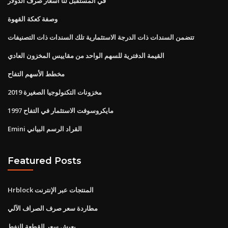
في المستقبل لنا أسعار صرف الدولار
وصفة كعكة القهوة
تتضمن السندات ذات الدرجة الاستثمارية تلك السندات ذات التصنيفات
القيمة الدفترية للسهم الواحد من مقاييس المخزون العادي
مخطط الأسهم التفاح
مخزونات التكنولوجيا الصغيرة 2019
مايكروسوفت الاستثمار في التفاح 1997
Emini القراد الرسم البياني
Featured Posts
Hrblock المنتجات عبر الإنترنت
مطاردة سعر صرف الصراف الآلي
يعيش سعر القطعة النفط