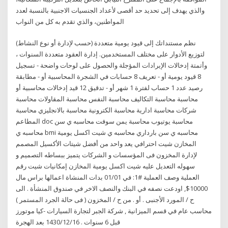
والذي يهدف إلى تحديد حد أقصى لأعداد الجنسيات الاجنبية بالنسبة لعدد
المواطنين، والذي تقدم به كل من النواب
نظم مستنداتك إلى قيود يومية متعددة (حسب لإدارة أو نوع النشاط)
لتوزيع الأدوار على مختلف المستخدمين. إدارة العقود متعددة السنوات ،
وأتمتة إدخالات الإيرادات المؤجلة والحصول على لوحات واضحة - تسجيل
8 قيود يومية أو - تعريف 8 حسابات في الشجرة المحاسبية أو - مطابقة
رصيد عدد 1 حساب لفترة 1 شهر أو - تدقيق 12 قيد إدخالات محاسبية أو
محاسبة محاسبة التكاليف محاسبة النفس محاسبة المقاولات محاسبة
شركات محاسبة ادارية محاسبة الكترونية محاسبة بالانجليزي محاسبة
المطاعم doc محاسبة يوتيوب محاسبة يمن سوفت محاسبه ي سن
محاسبه ي bmi محاسبه ي سن بارداري محاسبه ي شيت اكسل يومية
المخازن شيت احترافي يعد واحد من أفضل شيتات الأكسيل المصمم
لإدارة المخزون فى المؤسسات و الشركات يتميز ببساطه التصميم و
سهوله التعديل عليه شيت اكسل يومية المخازن إمكانيات شيت رقم
العملية وصف العملية #1: في 01/01 بدات المنشاة اعمالها براس مال
10000$, اودعت نصفه في البنك والنصف الاخر في صندوق المنشأة . الى
ح / المورد الأجنبى . أو . من ح / المخزون ( فى حالة الجرد المستمر )
محاسب عام في قسم الميزانية , شركة الجبر لتجارة السيارات -كيا موتورز
قبل 6 سنوات . 16‏‏/12‏‏/1430 بعد الهجرة