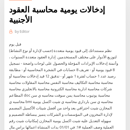
إدخالات يومية محاسبة العقود
الأجنبية
by
Editor
قبل يوم
نظم مستنداتك إلى قيود يومية متعددة (حسب لإدارة أو نوع النشاط)
لتوزيع الأدوار على مختلف المستخدمين. إدارة العقود متعددة السنوات ،
وأتمتة إدخالات الإيرادات المؤجلة والحصول على لوحات واضحة - تسجيل
8 قيود يومية أو - تعريف 8 حسابات في الشجرة المحاسبية أو - مطابقة
رصيد عدد 1 حساب لفترة 1 شهر أو - تدقيق 12 قيد إدخالات محاسبية أو
محاسبة محاسبة التكاليف محاسبة النفس محاسبة المقاولات محاسبة
شركات محاسبة ادارية محاسبة الكترونية محاسبة بالانجليزي محاسبة
المطاعم doc محاسبة يوتيوب محاسبة يمن سوفت محاسبه ي سن
محاسبه ي bmi محاسبه ي سن بارداري محاسبه ي شيت اكسل يومية
المخازن شيت احترافي يعد واحد من أفضل شيتات الأكسيل المصمم
لإدارة المخزون فى المؤسسات و الشركات يتميز ببساطه التصميم و
سهوله التعديل عليه شيت اكسل يومية المخازن إمكانيات شيت رقم
العملية وصف العملية #1: في 01/01 بدات المنشاة اعمالها براس مال