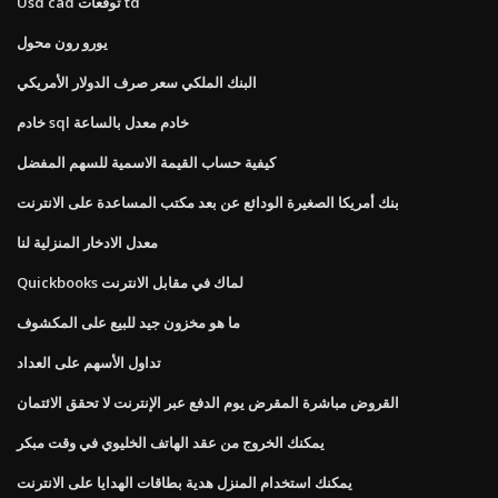
Usd cad توقعات td
يورو رون محول
البنك الملكي سعر صرف الدولار الأمريكي
خادم sql خادم معدل بالساعة
كيفية حساب القيمة الاسمية للسهم المفضل
بنك أمريكا الصغيرة الودائع عن بعد مكتب المساعدة على الانترنت
معدل الادخار المنزلية لنا
Quickbooks لماك في مقابل الانترنت
ما هو مخزون جيد للبيع على المكشوف
تداول الأسهم على العداد
القروض مباشرة المقرض يوم الدفع عبر الإنترنت لا تحقق الائتمان
يمكنك الخروج من عقد الهاتف الخليوي في وقت مبكر
يمكنك استخدام المنزل هدية بطاقات الهدايا على الانترنت