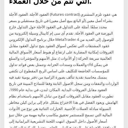
التي تتم من خلال العملاء.
العقود الآجلة. العقود الآجلة (Futures contract) هي عقود تلزم المشتري
بشراء أصل معين (أو البائع ببيع أصل معين) في تاريخ مستقبلي و بسعر
محدد سلفًا. أمثلة على التداول في العقود الآجلة حول التداول خارج
البورصة في العقود الآجلة. تقدم آى سى إم كابيتال وسيلة إلكترونية من
خلال برنامج التداول الإلكتروني MetaTrader 4 للوصول إلى العديد من
عقود المشتقات التي تعكس أسواق العقود يتيح تداول العقود مقابل
الفروقات إمكانية المضاربة على ارتفاع أو هبوط أسعار الأسواق المالية
العالمية سريعة الحركة ( أو الأدوات )، مثل الأسهم والمؤشرات والسلع
والعملات وسندات الخزانة، وتتمثل بعض فوائد تداول cfd في يمكن
للمؤسسات الخاضعة للتكليف على اساس الربح المقطوع ان تكتفي
بمسك محاسبة نقدية تتألف بصورة الزامية من دفتر يومية تقيد فيه
الواردات والنفقات ومن سجل الاصول الثابتة وفقا للنماذج المبينة في تاريخ
العقود مقابل الفروقات البداية. المكان: لندن، في بداية عام 1990،
تطورت العقود مقابل الفروقات كنوع من تبادل الأسهم باستخدام نظام
الهامش. ويعود الفضل في هذا الاختراع بشكل عام إلى براين كيلن مخاطر
السيولة مبادلة العملات الأجنبية. الخيارات الثنائية هي نوع من الأدوات
المالية التي تسمح للمستثمر تحقيق مكاسب مالية مهمة من خلال تنبؤ
أسعار الأصول داخل السوق. انتهت اللجنة التشريعية البرلمانية إلى
الموافقة بالإجماع على المقترح النيابي الخاص بتعديل التركيبة السكانية،