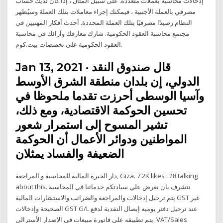
إدخالات محاسبة بعملات متعددة. على سبيل المثال ، إذا كان لديك حساب
مصرفي بالعملة الأجنبية ، فيمكنك إجراء معاملات بتلك العملة وسيُظهر
النظام رصيدًا مصرفيًا بتلك العملة المحددة. أحدث أفكار المهنيين في
مجتمع محاسبة العقود الحكومية. شارك معارفك وآرائك في محاسبة
العقود الحكومية على تخصصات بيت.كوم.
Jan 13, 2021 · قال صندوق النقد
الدولي، إن بلدان منطقة الشرق الأوسط
وآسيا الوسطى أحرزت تقدما ملحوظا في
تحسين الحوكمة الاقتصادية، ومع ذلك،
تشير المسوح إلى استمرار شعور
المواطنين ودوائر الأعمال أن الحوكمة
الضعيفة والفساد يمثلان
about this. ‎نتشرف بان نعرض علي سيادتكم خدماتنا في المحاسبة
والمراجعة والضرائب والاستشارات المالية‎ يتم ترحيل إدخالات GST غير
الصحيحة وإدخالات GST G/L عند ترحيل دفتر يوميه إيصال النقدية لدفع
يتم تطبيقه علي فاتورة مبيعات في الإصدار الأسترالي. VAT/Sales