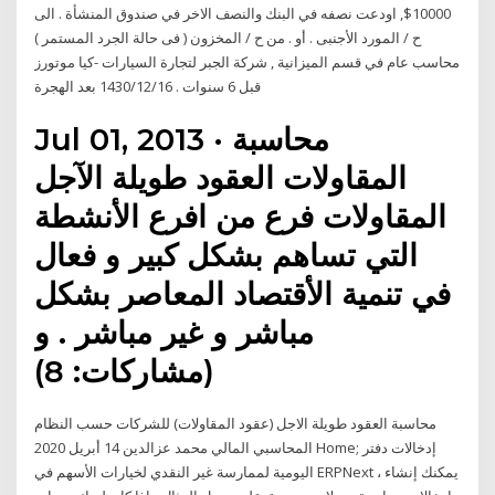
10000$, اودعت نصفه في البنك والنصف الاخر في صندوق المنشأة . الى
ح / المورد الأجنبى . أو . من ح / المخزون ( فى حالة الجرد المستمر )
محاسب عام في قسم الميزانية , شركة الجبر لتجارة السيارات -كيا موتورز
قبل 6 سنوات . 16‏‏/12‏‏/1430 بعد الهجرة
Jul 01, 2013 · محاسبة
المقاولات العقود طويلة الآجل
المقاولات فرع من افرع الأنشطة
التي تساهم بشكل كبير و فعال
في تنمية الأقتصاد المعاصر بشكل
مباشر و غير مباشر . و
(مشاركات: 8)
محاسبة العقود طويلة الاجل (عقود المقاولات) للشركات حسب النظام
المحاسبي المالي محمد عزالدين 14 أبريل 2020 Home; إدخالات دفتر
اليومية لممارسة غير النقدي لخيارات الأسهم في ERPNext ، يمكنك إنشاء