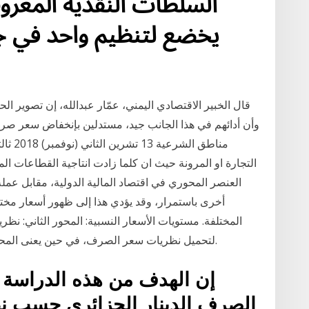
اﻟﺴﻠﻄﺎت اﻟﻨﻘﺪﻳﺔ اﳌﻌﺮ
ﳜﻀﻊ ﻟﺘﻨﻈﻴﻢ واﺣﺪ ﰲ ﲨﻴ
قال الخبير الاقتصادي اليمني، عمّار عبدالله، إن تصوير ال
وأن أدائهم في هذا الجانب جيد، مستدلين بإنخفاض سعر ص
مناطق 
التجارة او المرونة حيث ان كلما زادت انتاجية القطاعات ا
أخرى باستمرار، وقد يؤدي هذا إلى ظهور أسعار مختلف
المختلفة. مستويات الأسعار النسبية: المحور الثاني: ن
لتحميل نظريات سعر الصرف، في حين يعنى المحور الثالث تحديد أسعار الصرف للعمالت المختلفة.
إن الهدف من هذه الدراسة ه
الصرف الدينار الجزائري حسب نظر