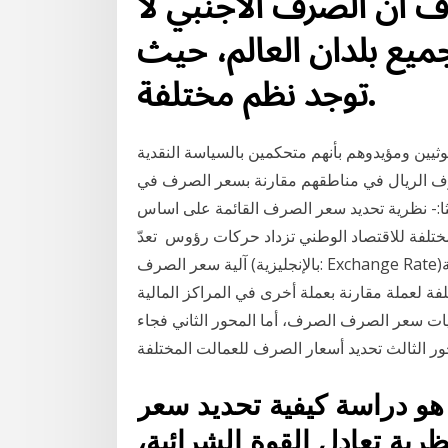
وف أن اﻟﺼﺮف اﻷﺟﻨﱯ ﻻ
ﻊ ﺑﻠﺪان اﻟﻌﺎﱂ، ﺣﻴﺚ
ﺗﻮﺟﺪ ﻧﻈﻢ ﳐﺘﻠﻔﺔ.
حوثيين ومؤيدوهم بأنهم متحكمين بالسياسة النقدية
رف الريال في مناطقهم مقارنة بسعر الصرف في
الشرعية 13 تشرين الثاني (نوفمبر) 2018 ثالثا:- نظرية تحديد سعر الصرف القائمة على اساس
لمختلفة للاقتصاد الوطني تزداد حركات رؤوس تعدّ
آلية سعر الصرف (بالإنجليزية: Exchange Rate)‏ العنصر المحوري في اقتصاد المالية الدولية، مقابل عملة
ة لعملة مقارنة بعملة أخرى في المراكز المالية
ظريات سعر الصرف الصرف، أما المحور الثاني فجاء
و دراسة كيفية تحديد سعر
ية تعادل القوة الشرائية،