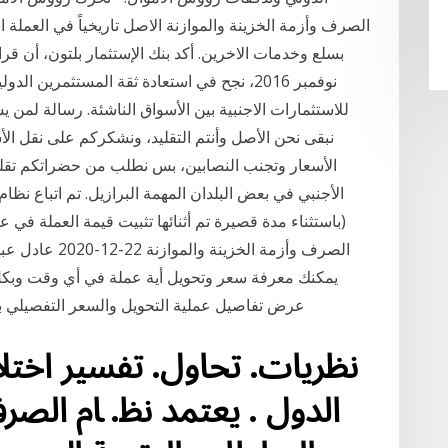
الصرف وأزمة الخزينة والموازنة الاصل تاريخياً في العملة
بسلع وخدمات الاخرين. أكد بنك الإستثمار بلتون، أن ق
نوفمبر 2016، نجح في استعادة ثقة المستثمرين
للاستثمارات الاجنبية بين الأسواق الناشئة. رسالة لمن ي
نبقى نحن الأصل وأنتم التقليد، ونشكركم على نقل ال
الأسعار وتجنب النصابين، بس نطلب من حضراتكم تقلل
الصرف وأزمة الخ
يمكنك معرفة سعر وتحويل أية عملة في أي وقت وبكل
عرض تفاصيل عملية التحويل والسعر التفصيلي بي
ﻧﻈﺮﻳﺎت. ﲢﺎول. ﺗﻔﺴﲑ اﺧﺘﻼ
اﻟﺪول . ﻳﻌﺘﻤﺪ ﻧﻈ. ﺎم اﻟ