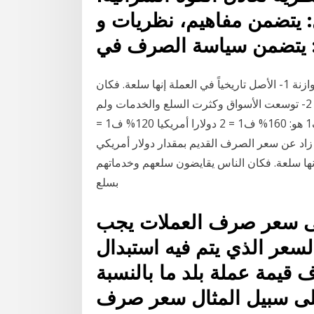
ل: يتضمن مفاهيم، نظريات و
ي: يتضمن سياسة الصرف في
بسم الله الرحمن الرحيم سعر الصرف وأزمة الخزينة والموازنة 1- الأصل تاريخياً في العملة إنها سلعة. فكان
الناس يقايضون سلعهم وخدماتهم بسلع وخدمات الآخرين . 2- توسعت الأسواق وكثرت السلع والخدمات ولم
يعد… 14‏‏/1‏‏/1439 بعد الهجرة ويصبح سعر الصرف الجديد ف1 هو: 160% ف1 = 2 دولارا أمريكيا 120% ف1 =
 زاد عن سعر الصرف القديم بمقدار دولار أمريكي
يخياً في العملة إنها سلعة. فكان الناس يقايضون سلعهم وخدماتهم
بسلع
لى سعر صرف العملات يجب
عر الذي يتم فيه استبدال
قيمة عملة بلد ما بالنسبة
لى سبيل المثال سعر صرف