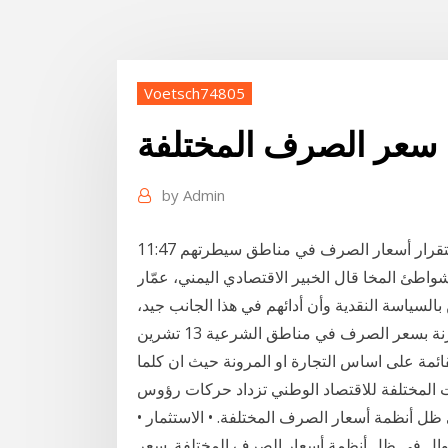
Voetsch74805
سعر الصرف المختلفة
by
Admin
خبير اقتصادي يعري الحوثيين ويكشف أسباب استقرار أسعار الصرف في مناطق سيطرتهم 11:47
لة شواطئ المخا قال الخبير الاقتصادي اليمني، عمّار
بالسياسة النقدية وأن أدائهم في هذا الجانب جيد،
مستدلين بإنخفاض سعر صرف الريال في مناطقهم مقارنة بسعر الصرف في مناطق الشرعية 13 تشرين
سعر الصرف القائمة على اساس التجارة او المرونة حيث ان كلما
• نظريات سعر الصرف. • السياسات النقدية والمالية في ظل أنظمة أسعار الصرف المختلفة. • الاستثمار
وال في ظل أنظمة أسعار الصرف المختلفة. سعر