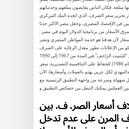
 انها سلعة. فكان الناس يقايضون سلعهم وخدماتهم
رار تحرير سعر الصرف، الذي اتخذه البنك المركزي
 الدوليين في الإقتصاد المصري، وجعل مصر الاكثر جذبا
سرق الأسعار من برنامجنا الدولار اليوم في مصر :
أسعار لأن هدفنا هو خدمة المواطن المصري ونشر
و من الإعلانات تطور معدل الرقابة على الصرف
الأجنبي في بعض البلدان المهمة البرازيل. تم اتباع نظام "للتثبيت الزاحف" في المدة من 1967 إلى 1990
(باستثناء مدة قصيرة تم أثنائها تثبيت قيمة العملة في عام 1986) للحفاظ على التنافسية التصديرية. سعر
زينة والموازنة 22-12-2020 عادل عبدالمهدي لكل عربي يهتم بالعملات وأسعارها، الآن
 سهولة وسرعة من واجهة التطبيق الرئيسية مع
ن العملتين يمكنك التنقل بين خصائص التطبيق و
ف أﺳﻌﺎر اﻟﺼﺮ. ف. ﺑﲔ
ﺼﺮف اﳌﺮن ﻋﻠﻰ ﻋﺪم ﺗﺪﺧﻞ