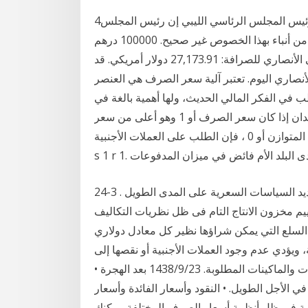
4‏‏/6‏‏/1442 بعد الهجرة قال غالب الزقعلي المتحدث باسم رئيس المجلس الرئاسي الليبي إن رئيس المجلس
لم يطعن على قرار توحيد سعر الصرف، مؤكدا أن ما تردد من أنباء بهذا الخصوص غير صحيح. 100000 درهم
إماراتي بكم اليوم بالدولار الأمريكي بأخر أسعار الصرف في الأنصاري للصرافة: 27,173.91 دولار أمريكي. قد
أنصاري اليوم. تعتبر آلية سعر الصرف هي العنصر
ب في الفكر المالي الحديث، ولها أهمية بالغة في
تعديل وتسوية ميزان المدفوعات للدولة وخصوصا تلك البلدان إذا كان سعر الصرف أو 1 وهو أعلى من سعر
الصرف المتوازن أو 0 ، فإن الطلب على العملات الأجنبية d 1 r 1 يكون أقل من المعروض من العملة الأجنبية
24‏‏/10‏‏/1428 بعد الهجرة ما هي نظريات التكاليف ؟ على تحديد السياسات السعرية على المدى الطويل . 3-
ييم مخزون الانتاج التام فى ظل نظريات التكاليف
لسلع التي يمكن شراؤها نظير كل معادل دولاري
، ويؤدي عدم وجود العملات الأجنبية أو نقصها إلى
صعوبات في استيراد السلع الضرورية والمواد الخام والآلات والماكينات المطلوبة. 23‏‏/9‏‏/1438 بعد الهجرة •
الأجل الطويل. • النقود وأسعار الفائدة وأسعار
ية في ظل أنظمة أسعار الصرف المختلفة. يمكنك