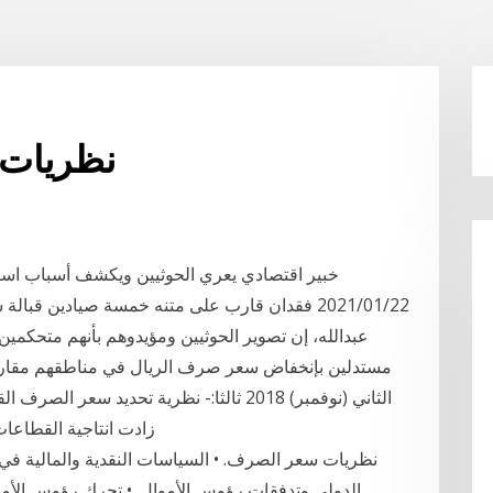
نظريات 
2021/01/22 فقدان قارب على متنه خمسة صيادين قبا
عبدالله، إن تصوير الحوثيين ومؤيدوهم بأنهم متحكمين 
الثاني (نوفمبر) 2018 ثالثا:- نظرية تحديد 
زادت انتاجية القطاعات المختلفة للاقتصاد الوطني تزداد حركات رؤوس
الدولي وتدفقات رؤوس الأموال. • تحرك رؤوس الأم