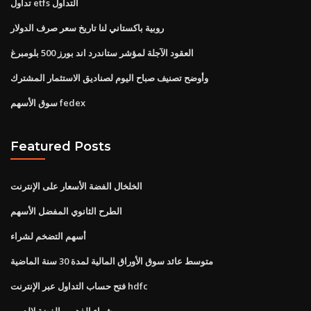
تداول etfs التداول
روبية باكستاني لنا تاريخ سعر صرف الدولار
العقود الآجلة لمؤشر ستاندرد اند بورز 500 بلومبرغ
وأوضح تصنيف صباح اليوم لصناديق الاستثمار المشترك
سوق الأسهم fedex
Featured Posts
الخلخال الفضة الأسعار على الإنترنت
الطرح الثانوي المفضل الأسهم
أسهم التضخم لشراء
متوسط ​​عائد سوق الأوراق المالية لمدة 30 سنة الماضية
فتح حساب التداول عبر الإنترنت hdfc
شراء الذهب والفضة لالدمى