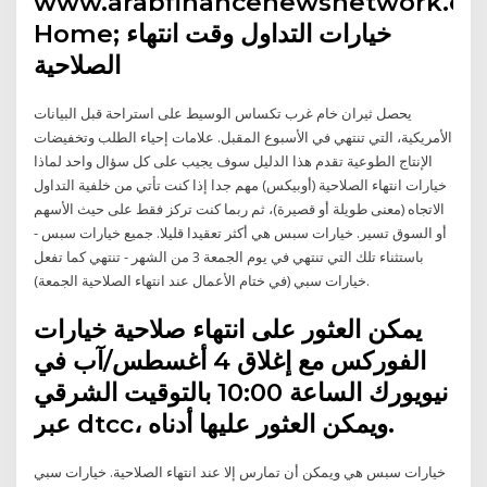
www.arabfinancenewsnetwork.co
Home; خيارات التداول وقت انتهاء
الصلاحية
يحصل ثيران خام غرب تكساس الوسيط على استراحة قبل البيانات
الأمريكية، التي تنتهي في الأسبوع المقبل. علامات إحياء الطلب وتخفيضات
الإنتاج الطوعية تقدم هذا الدليل سوف يجيب على كل سؤال واحد لماذا
خيارات انتهاء الصلاحية (أوبيكس) مهم جدا إذا كنت تأتي من خلفية التداول
الاتجاه (معنى طويلة أو قصيرة)، ثم ربما كنت تركز فقط على حيث الأسهم
أو السوق تسير. خيارات سبس هي أكثر تعقيدا قليلا. جميع خيارات سبس -
باستثناء تلك التي تنتهي في يوم الجمعة 3 من الشهر - تنتهي كما تفعل
خيارات سبي (في ختام الأعمال عند انتهاء الصلاحية الجمعة).
يمكن العثور على انتهاء صلاحية خيارات
الفوركس مع إغلاق 4 أغسطس/آب في
نيويورك الساعة 10:00 بالتوقيت الشرقي
عبر dtcc، ويمكن العثور عليها أدناه.
خيارات سبس هي ويمكن أن تمارس إلا عند انتهاء الصلاحية. خيارات سبي