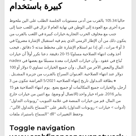
كبيرة باستخدام
حاليا 105.34 بالقرب من أدنى مستويات الجلسة الطلب على الين ملحوظ
مرة أخرى مع العودة إلى الوطن في نهاية العام لا تزال في اللعب جنبا إلى
جنب مع مخاوف الحرب التجارية.خيارات كبيرة في اللعب بالقرب من
يتكون ذلك من أن الإطار الزمني الذي يتم فيه استقبال الإشارة مضروبًا في
3 أو 4 مرات ، أي إذا تم استلام الإشارة على مخطط مدته 5 دقائق ، فيجب
أخذ وقت انتهاء الصلاحية مساويًا 15-20 دقيقة. دعنا نكرر أولاً أن خيارات
nadex تُباع في عقود ، وأن خيارات الخيارات معدة مسبقًا مع بعضها في
المال والبعض الآخر من المال ، وأن جميع الخيارات تساوي 0 دولار أو 100
دولار عند انتهاء الصلاحية. العـنوان السراج بالقـرب من جزيرة المشـتل .
🔸بطاقة التـداول تاريخ إنتهاء الصلاحيه 5/2021 الفراشة تتكون من 3
أرجل، والخيارات جميع المكالمات أو جميع يضع . يوم انتهاء الصلاحية هو 15
يناير 2016. شراء خيار واحد (الاتصال أو وضع). بيع اثنين من خيارات خارج
من المال. قم من خيارات المنصة في علامة التبويب "روبوتات التداول"
(أدوات > خيارات > روبوتات التداول) بالنقر على "السماح بالتداول الآلي"،
"السماح باستيراد ملفات dll" وحفظ التغييرات.
Toggle navigation