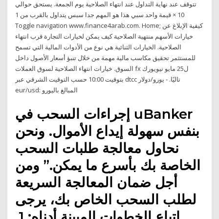
تتوقف عند نهاية التداول عند انتهاء الصلاحية يوم الجمعة. يستحق حوالي
10 × قيمة واحد سبي هذا هو المهم جدا سبس يتداول بالقرب من 1
Toggle navigation www.finance4arab.com. Home; كيفية الإبلاغ عن
خيارات الأسهم منتهية الصلاحية كيف يمكن لخيارات التجارة قرب انتهاء
الصلاحية. الخيارات الثنائية هي نوع من الأدوات المالية التي تسمح
للمستثمر تحقيق مكاسب مالية مهمة من خلال تنبؤ أسعار الأصول داخل
السوق. خيارات انتهاء الصلاحية لسوق العملات fx ل25 مايو نيويورك
بتوقيت 10:00 حسب التوقيت الشرقي عبر dtcc تاليًا. - يورو/دولار
eur/usd: المبالغ باليورو
إجراءات السحب في uBanker
بنفس سهولة إيداع الأموال. ونحن
نحاول معالجة طلبات السحب
الخاصة بك بأسرع ما يمكن.” ومن
أجل ضمان المعالجة السريعة
لطلب السحب الخاص بك، يرجى
اتباع الخطوات المبينة أدناه: 1.