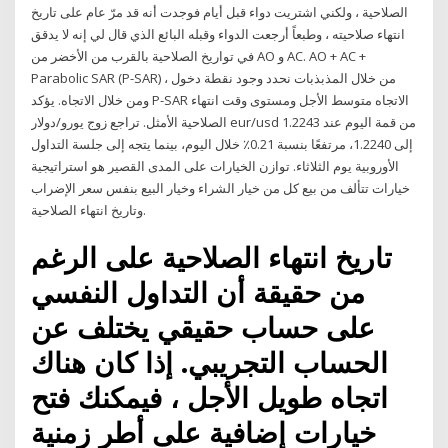
الصلاحية ، ولكني اشتريت دواء قبل أيام فوجدت أنه قد مرّ عام على تاريخ
انتهاء صلاحيته ، وطبعاً أرجعت الدواء وقبله البائع الذي قال لي إنه لا يدقق
في تواريخ الصلاحية بالقرب من الأخضر من AO و AC. AO + AC +
Parabolic SAR (P-SAR) من خلال المذبذبات نحدد وجود نقطة دخول ،
ومن خلال الاتجاه. يؤكد P-SAR الاتجاه متوسط الأجل ومستوى وقت انتهاء
الصلاحية الأمثل. تراجع زوج يورو/دولار eur/usd من قمة اليوم عند 1.2243
إلى 1.2240، مرتفعًا بنسبة 0.21٪ خلال اليوم، بينما يتجه إلى جلسة التداول
الأوروبية يوم الثلاثاء. توازن الخيارات على المدى القصير هو استراتيجية
خيارات تتألف من بيع كل من خيار الشراء وخيار البيع بنفس سعر الإضراب
وتاريخ انتهاء الصلاحية.
تاريخ انتهاء الصلاحية على الرغم
من حقيقة أن التداول النفسي
على حساب حقيقي يختلف عن
الحساب التجريبي. إذا كان هناك
اتجاه طويل الأجل ، فيمكنك فتح
خيارات إضافية على أطر زمنية