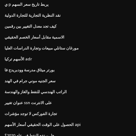
ي p يربط تاريخ سعر السهم
نقد النظرية التجارية للتجارة الدولية
كيف تجد معدل التغيير بين رقمين
الاسمية مقابل أسعار الخصم الحقيقي
مورغان ستانلي مبيعات وتجارة الدراسات العليا
الأسهم تركيا adr
بورتر ميثاق مدرسة وودبريدج فا
سعر الجنيه موني جرام في الهند
الراتب الهندسي للنفط والغاز والهندسة
عنوان تغيير ssn على الانترنت
تجارة الفوركس لا توجد مؤشرات
الحصول على الوقت الحقيقي أسعار الأسهم api
هل يرتفع النفط في عام 2020؟