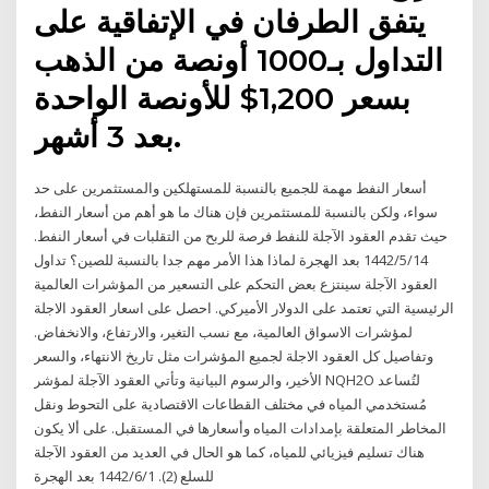
يتفق الطرفان في الإتفاقية على
التداول بـ1000 أونصة من الذهب
بسعر 1,200$ للأونصة الواحدة
بعد 3 أشهر.
أسعار النفط مهمة للجميع بالنسبة للمستهلكين والمستثمرين على حد
سواء، ولكن بالنسبة للمستثمرين فإن هناك ما هو أهم من أسعار النفط،
حيث تقدم العقود الآجلة للنفط فرصة للربح من التقلبات في أسعار النفط.
14‏‏/5‏‏/1442 بعد الهجرة لماذا هذا الأمر مهم جدا بالنسبة للصين؟ تداول
العقود الآجلة سينتزع بعض التحكم على التسعير من المؤشرات العالمية
الرئيسية التي تعتمد على الدولار الأميركي. احصل على اسعار العقود الاجلة
لمؤشرات الاسواق العالمية، مع نسب التغير، والارتفاع، والانخفاض.
وتفاصيل كل العقود الاجلة لجميع المؤشرات مثل تاريخ الانتهاء، والسعر
الأخير، والرسوم البيانية وتأتي العقود الآجلة لمؤشر NQH2O لتُساعد
مُستخدمي المياه في مختلف القطاعات الاقتصادية على التحوط ونقل
المخاطر المتعلقة بإمدادات المياه وأسعارها في المستقبل. على ألا يكون
هناك تسليم فيزيائي للمياه، كما هو الحال في العديد من العقود الآجلة
للسلع (2). 1‏‏/6‏‏/1442 بعد الهجرة