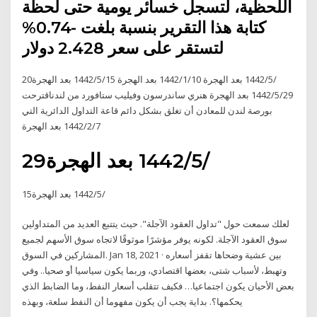
اللحظية، لتسجل خسائر يومية حتى لحظة
كتابة هذا التقرير بنسبة بلغت -0.74%
لتستقر على سعر 2.428 دولار
20‏‏/5‏‏/1442 بعد الهجرة 10‏‏/1‏‏/1442 بعد الهجرة 15‏‏/5‏‏/1442 بعد الهجرة
29‏‏/5‏‏/1442 بعد الهجرة هنري ساندرسون وفيليب ستافورد من لندناقترحت
بورصة لندن للمعادن أن تغلق بشكل دائم قاعة التداول الدائرية التي
7‏‏/2‏‏/1442 بعد الهجرة
29‏‏/5‏‏/1442 بعد الهجرة
15‏‏/5‏‏/1442 بعد الهجرة
لعلك سمعت حول "تداول العقود الآجلة". حيث يتتبع العديد من المتداولين
سوق العقود الآجلة. لكونه يوفر مؤشرًا موثوقًا لاتجاه سوق الأسهم لجميع
المشاركين في السوق. Jan 18, 2021 · بين عشية وضحاها تقفز أسعاره
وتهبط، لأسباب شتى، بعضها اقتصادي، وربما يكون سياسيا أو صحيا.. وفي
بعض الأحيان يكون اجتماعيا… فكيف تتقلب أسعار النفط، وما الضابط الذي
يحكمها؟. بداية يجب أن يكون مفهوما أن النفط سلعة، وبهذه