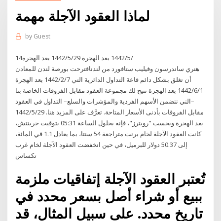
لماذا العقود الآجلة مهمة
by
Guest
14‏‏/5‏‏/1442 بعد الهجرة 29‏‏/5‏‏/1442 بعد الهجرة
هنري ساندرسون وفيليب ستافورد من لندناقترحت بورصة لندن للمعادن
أن تغلق بشكل دائم قاعة التداول الدائرية التي 7‏‏/2‏‏/1442 بعد الهجرة
1‏‏/6‏‏/1442 بعد الهجرة تتيح لك مجموعة العقود مقابل الفروقات الخاصة بنا
–التي تتضمن الأسهم الفردية والمؤشرات والسلع– التداول في العقود
مقابل الفروقات بأدنى الأسعار المتاحة. تعرَّف على المزيد هنا. 29‏‏/5‏‏/1442
بعد الهجرة وبحسب "رويترز"، فإنه بحلول الساعة 05:31 بتوقيت جرينتش،
كانت العقود الآجلة لخام برنت متراجعة 54 سنتا، بما يعادل 1.1 في المائة،
إلى 50.37 دولار للبرميل، في حين انخفضت العقود الآجلة لخام غرب
تكساس
تُعتبر العقود الآجلة إتفاقيات ملزمة
ببيع أو شراء أصل بسعر محدد في
تاريخ محدد. على سبيل المثال، قد