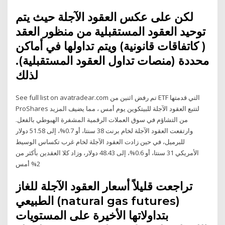
لكن على عكس العقود الآجلة حيث يتم
توحيد العقود المستقبلية من منظور العقد
( كاتفاقات قانونية) ويتم تداولها في أماكن
محددة (منصات تداول العقود المستقبلية).
لذلك
See full list on avatradear.com تم رفض اثنين من ETF التي قدمتها
ProShares لتتبع العقود الآجلة للبيتكوين يوم أمس ، مما يضيف المزيد
من التشاؤم في سوق العملات الرقمية المشفرة الهبوطي بالفعل.
وارتفعت العقود الآجلة لخام برنت 38 سنتا، أو 0.7%، إلى 51.58 دولار
للبرميل، في حين زادت العقود الآجلة لخام غرب تكساس الوسيط
الأمريكي 31 سنتا، أو 0.6%، إلى 48.43 دولار، وزاد كلا العقدين بأكثر من
2% أمس
تراجعت قليلاً أسعار العقود الآجلة للغاز
الطبيعي (natural gas futures)
بتداولاتها الأخيرة على المستويات