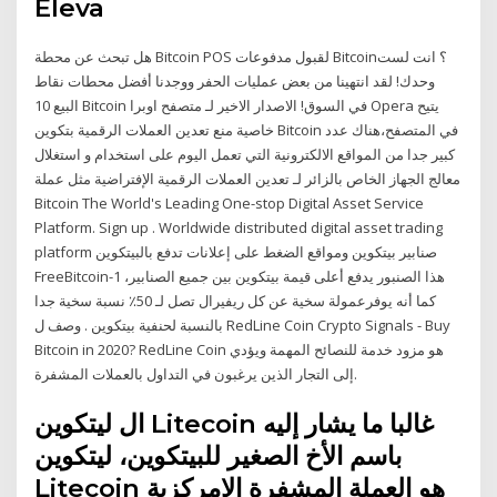
Eleva
هل تبحث عن محطة Bitcoin POS لقبول مدفوعات Bitcoin؟ انت لست
وحدك! لقد انتهينا من بعض عمليات الحفر ووجدنا أفضل محطات نقاط
البيع 10 Bitcoin في السوق! الاصدار الاخير لـ متصفح اوبرا Opera يتيح
خاصية منع تعدين العملات الرقمية بتكوين Bitcoin في المتصفح،هناك عدد
كبير جدا من المواقع الالكترونية التي تعمل اليوم على استخدام و استغلال
معالج الجهاز الخاص بالزائر لـ تعدين العملات الرقمية الإفتراضية مثل عملة
Bitcoin The World's Leading One-stop Digital Asset Service
Platform. Sign up . Worldwide distributed digital asset trading
platform صنابير بيتكوين ومواقع الضغط على إعلانات تدفع بالبيتكوين
FreeBitcoin-1 هذا الصنبور يدفع أعلى قيمة بيتكوين بين جميع الصنابير،
كما أنه يوفرعمولة سخية عن كل ريفيرال تصل لـ 50٪ نسبة سخية جدا
بالنسبة لحنفية بيتكوين . وصف ل RedLine Coin Crypto Signals - Buy
Bitcoin in 2020? RedLine Coin هو مزود خدمة للنصائح المهمة ويؤدي
إلى التجار الذين يرغبون في التداول بالعملات المشفرة.
ال ليتكوين Litecoin غالبا ما يشار إليه
باسم الأخ الصغير للبيتكوين، ليتكوين
Litecoin هو العملة المشفرة الامركزية