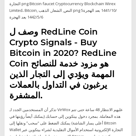
التجارة png Bitcoin faucet Cryptocurrency Blockchain Wirex
Limited، Bitcoin, النص, الشعار, الذهب png 5‏‏/10‏‏/1441 بعد الهجرة
6‏‏/5‏‏/1442 بعد الهجرة
وصف ل RedLine Coin
Crypto Signals - Buy
Bitcoin in 2020? RedLine
Coin هو مزود خدمة للنصائح
المهمة ويؤدي إلى التجار الذين
يرغبون في التداول بالعملات
المشفرة.
تذكر أن المستخدمين الجدد لـ VirWox عليهم الانتظار 48 ساعة حتى تتم
هذه المعاملة. بمجرد دخول بيتكوين إلى حسابك (يمكنك أيضاً رؤيتها في
أعلى يسار الشاشة) يمكنك الضغط على “سحب” ونقلها إلى Bitcoin
Wallet التجارة الإلكترونية استخدام الأموال التقليدية لشراء بيتكوين عبر