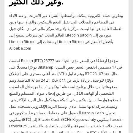
وغير ذلك الكثير.
بيتكوين عملة الكترونية يمكنك بواسطتها الشراء عبر الانترنت او عند الاداء
في المطاعم والمحلات التي تقبل الدفع بالبيتكوين والفرق بينها وبين
العملة العادية هو انها ليست مركزية ولايوجد مركز مالي في اي مكان حول
العالم البحث عن شركات تصنيع إلى Litecoin Bitcoin موردين إلى
Litecoin Bitcoin ومنتجات إلى Litecoin Bitcoin بأفضل الأسعار في
Alibaba.com
لمست Bitcoin (BTC) مؤخرًا ارتفاعًا في السعر مدى الحياة عند 23777
دولارًا مسجلًا على Bitstamp في 17 ديسمبر. انخفض السعر بعض الشيء
منذ أعلى مستوى على الإطلاق (ATH) ويتم تداول BTC حاليًا عند 23107
دولارًا للوحدة ، بزيادة تزيد عن 11 ٪ خلال الـ 24 ساعة الماضية. وتتم
مدفوعاتها من خلال برنامج لمحفظة "بيتكوين"، إما من خلال الحاسوب
الشخصي أو الهاتف الذكي، من طريق إدخال عنوان المستلم والمبلغ
المدفوع وإرساله. إن بيتكوين هي شبكة بروتوكول مثل البريد الإلكتروني،
وليست شركة لديها تمثيل مادي. وبينما البريد الإلكتروني يستخدم لنقل
الحصول على مخططات مباشرة لـ بيتكوين في Bitcoin Cash. تحويل
بيتكوين (BTC) إلى Bitcoin Cash (BCH). Kryptowaluty بيتكوين litecoin
Ethereum تموج. خلاصة وافية من المعرفة، والأخبار، والتجارة، والاستثمار
في بيتكوين، التوافه، والسماسرة تقدم التجارة على BTC المزامنة الأوّلية