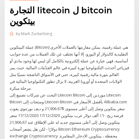
التجارة litecoin ل bitcoin
بيتكوين
by
Mark Zuckerberg
عملة البيتكوين (Bitcoin) هي عملة رقمية، يمكن مقارنتها بالعملات الأخرى
التقليدية كالدولار أو اليورو، إلا أنها تختلف عن تلك العملات من عدة جوانب
أساسية، فهي عبارة عن عملة إلكترونية بالكامل أي ليس لها وجود مادي أو
فيزيائي أحدثت التكنولوجيا ثورة كبيرة في عالم الخِدْمَات المالية. حيث يمر
العالم بثورة مالية رقمية كبيرة، حتى في الأسواق الناضجة نسبيًا مثل
الولايات المتحدة أو أوروبا الغربية، لا يزال تطور التكنولوجيا المالية في
مرحلة مبكرة.
البحث عن شركات تصنيع إلى Litecoin Bitcoin موردين إلى Litecoin
Bitcoin ومنتجات إلى Litecoin Bitcoin بأفضل الأسعار في Alibaba.com
سعر بيتكوين وصل إلى أعلى مستوى $21,906.67 و ديف بورتنوي يفوت
فرصة ريح ١٦٠ ألف دولار عرب بيتكوين 17/12/2020 17/12/2020 سعر
بيتكوين وصل إلى أعلى مستوى جديد له على الإطلاق عند 21,906.67
دولارًا - لكن هل يشعر أصحاب Bitcoin Ethereum Cryptocurrency
exchange Cryptocurrency محفظة ، بيتكوين, الادخار, المقامرة,