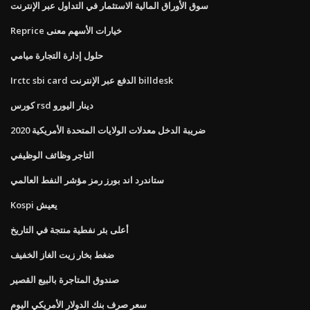
سوق الأوراق المالية الاستثمار في التداول عبر الإنترنت
Reprice خيارات الأسهم معنى
حلول إدارة التجارة ميامي
Irctc sbi card الدفع عبر الإنترنت billdesk
كورس rsd دينار اليورو
ضريبة الدخل معدلات الولايات المتحدة الأمريكية 2020
التاجر وظائف الوظيفي
ستاندرد اند بورز رمز مؤشر النفط العالمي
Kospi يعيش
أعلى بئر نفطية منتجة في التاريخ
ضغط بخار زيت الغاز الخفيف
صندوق المتاجرة بالبيع القصير
سعر صرف بنك الدولار الأمريكي اليوم