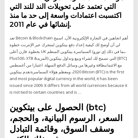
التي تعتمد على تحويلات الند للند التي
اكتسبت اعتمادات واسعة إلى حد ما منذ
إنشائها في عام 2011.
تعد Bitcoin & Blockchain أهم اتجاهين في التجارة الإلكترونية الآن. اسمح
لي أن أوضح لك كيفية إعداد دفع بيتكوين لمتجرك عبر الإنترنت خطوة
بخطوة. قارن أعلى UK السماسرة بيتكوين المنظم (بما في ذلك إي تورو،
Plus500، XTB &المزيد) التي تسمح لك لشراء وبيع وتداول بيتكوين [BTC]
مع الائتمانبطاقة وغيرها من وسائل الدفع السهلة. اعتبارا من أغسطس
2020، ومعظم هؤلاء السماسرةتقدم بيتكوين Bitcoin (BTC) is the first
and most popular digital currency in the world, it has been
issued since 2009. It differs from all world currencies because it
is not tied to certain countries and is …
الحصول على بيتكوين (btc)
السعر، الرسوم البيانية، والحجم،
وسقف السوق، وقائمة التبادل