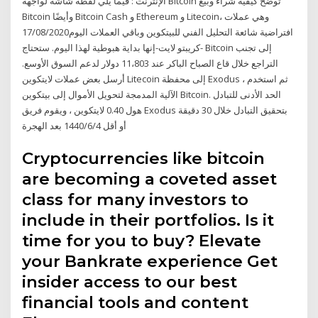
الإنترنت : فيما يلي لقطة شاشة لواجهة Bitcoin توضح كيفية شراء وبيع
Bitcoin وأيضًا Bitcoin Cash و Ethereum و Litecoin، وهي عملات
افتراضية شائعة التحليل الفني للبيتكوين وباقي العملات اليوم17/08/2020
-كريبتو لايت-إنها بداية هبوطية لهذا اليوم. ستحتاج Bitcoin إلى تجنب
التراجع خلال قاع الصباح الباكر عند 11،803 دولار لدعم السوق الأوسع.
أرسل بعض عملات لايتكوين Litecoin إلى محفظة Exodus ، ثم استخدم
الآلية المدمجة لتحويل الأموال إلى بيتكوين Bitcoin. الحد الأدنى للتبادل
هول 0.40 لايتكوين ، ويقوم فريق Exodus بتحقيق التبادل خلال 30 دقيقة
أو أقل 4‏‏/6‏‏/1440 بعد الهجرة
Cryptocurrencies like bitcoin
are becoming a coveted asset
class for many investors to
include in their portfolios. Is it
time for you to buy? Elevate
your Bankrate experience Get
insider access to our best
financial tools and content