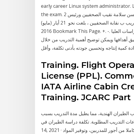
early career Linux system administrator. L
the exam. 2 كانون الأول (ديسمبر) 2018 قال الكاتب الصحفي عبد المحسن سلامة نقيب الصحفيين ورئيس
مجلس إدارة مؤسسة الأهرام، إن تكلفة إنشاء مركز التدريب ب نقابة الصحفيين ، بلغت نحو 21 أيار (مايو)
2016 Bookmark This Page. +. -. الهيئة السعودية للتخصصات الصحية > التدريب > برامج الدراسات العلیا
ق أهدافها ويمكن توضيح أهمية التدريب من خلال
Training. Flight Opera
License (PPL). Commer
IATA Airline Cabin C
Training. JCARC Part
 الطيران الهندية، مما يطيل مدة التدريب بسبب
 التدريب المطلوبة. تكلفة دراسة الطيران في Jan
14, 2021 · وألزم البروتوكول مصنع الأصلي بتحمل تكلفة التدريب كاملا من أجور للمدربين، وتوفير المواد