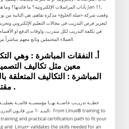
بآداب المراسلات الإلكترونية؟ ما فائدتها؟ وما هي أهمّ
في تكلفة التدريب لكل متدرب، واوقات الدفع او الأقساط
العملاء المحتملين وتابع معهم مباشراً من خلال النظام وحتي إتمام التسجيل علي الدورات.
أ‌. النفقات المباشرة : وهي الت
معين مثل تكاليف التصميم
المباشرة : التكاليف المتعلقة
مقتصرة على هدف تكلفة معين .
البنـد -1 مـن قانـون التدريـب
raining and practical certification path to fit your
ng and Linux+ validates the skills needed for an