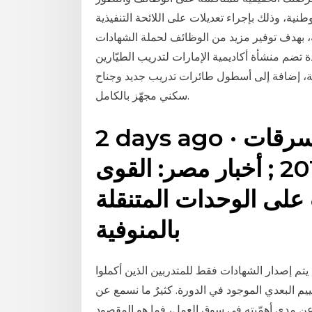
نية، وذلك بإجراء تعديلات على اللائحة التنفيذية
يين في عقود المقاولين إلى 30 في المئة، بهدف توفير مزيد من الوظائف لحملة الشهادات
دة تضم منشأة أكاديمية الإمارات لتدريب الطيّارين
يثة، إضافة إلى أسطول طائرات تدريب جديد وجناح
سكني مجهّز بالكامل.
2 days ago · طاقة: 15 مليار جنيه تكلفة سرقات
الكهرباء بداية من عام 2014 ; أخبار مصر: القوى
ب على الوحدات المتنقلة
بالمنوفية
يتم إصدار الشهادات فقط للمتدربين الذين أكملوا
وحصلوا على نسبة لا تقل عن ٥٠٪ في التقييم البعدي الموجود في الدورة. كثيرٌ ما نسمع عن
 وعن مدى أهمّيته في سوق العمل، فما هو المقصود