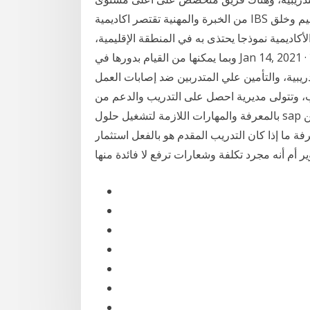
من الخبرة والمهنية تقتصر اكاديمية IBS مؤسسة علمية وعملية رائدة ومتميزة فى التدريب و التعليم وخلق
الأكاديمية نموذجا يحتذى به في المنطقة الإقليمية،
وبما يمكنها من القيام بدورها في Jan 14, 2021 · وألزم البروتوكول مصنع الأصلي بتحمل تكلفة التدريب كاملا
تدريبية، والتأمين علي المتدربين ضد إصابات العمل
مديرية احصل على التدريب والدعم من sap. يمكنك تزويد مستخدمي الأعمال
بالمعرفة والمهارات اللازمة لتشغيل حلول sap وتحسينها من خلال عروض التدريب والدعم المقدمة من sap.
 ما إذا كان التدريب المقدم هو بالفعل استثمار