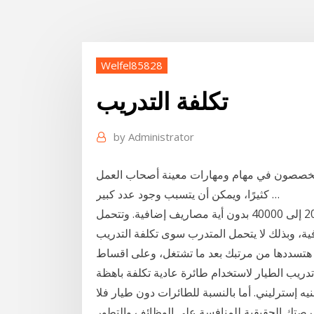
Welfel85828
تكلفة التدريب
by
Administrator
تخصصون في مهام ومهارات معينة أصحاب العمل
كثيرًا، ويمكن أن يتسبب وجود عدد كبير …
تكلفة التدريب تختلف طبقًا للتخصص، وتتراوح من 20000 إلى 40000 بدون أية مصاريف إضافية. وتتحمل
ية، وبذلك لا يتحمل المتدرب سوى تكلفة التدريب
، هتسددها من مرتبك بعد ما تشتغل، وعلى اقساط
تكلف تدريب الطيار لاستخدام طائرة عادية تكلفة باهظة
يب الطيار على الطائرة تورنادو 3 مليون جنيه إسترليني. أما بالنسبة للطائرات دون طيار فلا
 فرصتك الحقيقية للمنافسة على الوظائف والتطور