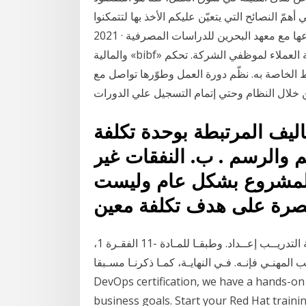
 النصائح التي يتعيّن عليكم الأخذ بها لتتمكنوا Jan 11,
2021 · وقعت شركة «صلة الخليج» مذكرة تفاهم، هي الثانية من نوعها مع معهد البحرين للدراسات المصرفية
والمالية «bibf» لتعزيز فرص التدريب في مجالات التعليم الإلكتروني وتجربة العملاء لموظفي الشركة. تحكم
 الخاصة به. نظّم دورة العمل وطوّرها تواصل مع
كاليف المرتبطة بوحدة تكلفة
 والرسم . ب‌. النفقات غير
 بالمشروع بشكل عام وليست
خطــة تدريــب خاصــة بهــا مؤسســة قائمــة بعمليــة التدريــب إعــداد. وطبقـا للمـادة -11 الفقـرة 1،
 المهنـي فإنـه. فـي النهايـة، كمـا ذكرنـا مسـبقا، From Linux® training to
DevOps certification, we have a hands-on t
business goals. Start your Red Hat traini