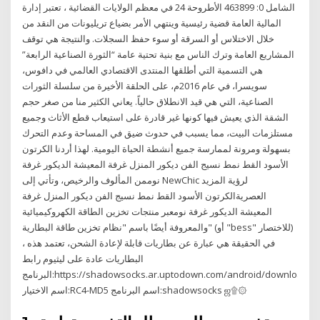
الشامل 0: 463899 الأطروحة 24 في معظم الولايات القضائية ، تعتبر إدارة
المالية العامة قضية رئيسية وينتهي الأمر بضياع تريليونات من النقد من
خلال الاختلاس أو السرقة أو سوء حفظ السجلات. والنتيجة هي توقف
المشاريع العامة وترك الناس مع بنية تحتية عامة “الثورة الصناعية الرابعة”
هي التسمية التي أطلقها المنتدى الاقتصادي العالمي في دافوس،
سويسرا، في عام 2016م، على الحلقة الأخيرة من سلسلة الثورات
الصناعية، التي هي قيد الانطلاق حالياً. يعاني الكثير منا من صغر حجم
الشقة الذي يعيش فيها كونها غير قادرة على استيعاب قطع الأثاث وجميع
مستلزمات البيت، مما يسبب في حدوث ضيق في المساحة وعدم التحرك
بسهولة ومرونة لممارسة جميع أنشطة الحياة اليومية. لهذا أردنا الكرتون
الأسود القط نمط نسيج الفن ديكور المنزل غرفة المعيشة الديكور غرفة
نوممن المألوف والرخيص، وتأتي إلى NewChic لرؤية المزيد
العصريةالكرتون الأسود القط نمط نسيج الفن ديكور المنزل غرفة
المعيشة الديكور غرفة نومعبر منتجات تخزين الطاقة الكهروكيميائية
والمعروفة أيضًا باسم "نظام تخزين طاقة البطارية" (أو "bess" للاختصار)
، في الحقيقة هي عبارة عن بطاريات قابلة لإعادة الشحن، تعتمد هذه
البطاريات عادة على ليثيوم رابط
البرنامج:https://shadowsocks.ar.uptodown.com/android/download/1700314
اسم الاختيار:RC4-MD5 اسم البرنامج:shadowsocks ஜ۩۞