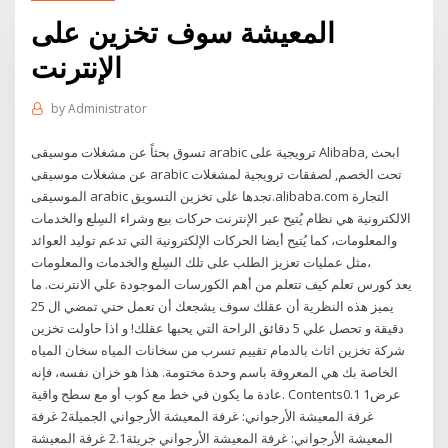
المعيشة سوف تخزين على
الإنترنت
by
Administrator
تسوق بحثاً عن مشغلات موسيقى arabic ترويجية على Alibaba, ابحث
عن مشغلات موسيقى arabic تحت الخصم, لصفقات ترويجية لمشغلات
الموسيقى arabic تجدها على تخزين التسويق.alibaba.com التجارة
الالكترونية هي نظام يُتيح عبر الإنترنت حركات بيع وشراء السِلع والخدمات
والمعلومات، كما يُتيح أيضا الحركات الإلكترونية التي تدعم توليد العوائد
مثل عمليات تعزيز الطلب على تلك السِلع والخدمات والمعلومات،
يعد كورس تعلم كيف تتعلم من أهم الكورسات الموجودة علي الانترنت. ما
يميز هذه النظرية أن عقلك سوف يشجعك أن تعمل حتي تمضي ال 25
دقيقة و تحصل علي 5 دقائق الراحة التي يحبها عقلك! و اذا حاولت تخزين
شركة تخزين اثاث بالدمام تقييم تسرب من سخانات المياه سخان المياه
الخاصة بك هي المعروفة باسم وحدة مختومة. هذا هو خزان نفسه، فإنه
عادة ما يكون في خط مع كوب أو مع سطح واقية. Contents0.1 عرض1
غرفة المعيشة الأرجواني: غرفة المعيشة الأرجواني الجميلة2 غرفة
المعيشة الأرجواني: غرفة المعيشة الأرجواني جريئة2.1 غرفة المعيشة