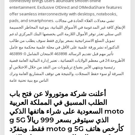
connectivity brings users abundant smooth online
entertainment. Exclusive O!Direct and O!MediaShare features
offer seamless interconnectivity with desktops, notebooks,
pads, and smartphones. تشي معدلات الغلاء الحادة في مجالات
الإنفاق كافة غير المدعومة في الأسواق اللبنانية، بنوعية المخاطر الجسيمة
التي ستلي تعذر توفر الأموال اللازمة التي يخصصها البنك المركزي لدعم
تمويل السلع الاستراتيجية بسعر يوازي فقط سوف يطلب من طالب
الدكتوراه نشر ورقة علمية على الأقل في مجلة علمية محكمة مع عامل
تأثير مهم قبل تقديم الرسالة. 463898 الامتحان الشامل 0: 463899
الأطروحة 24 في معظم الولايات القضائية ، تعتبر إدارة المالية العامة قضية
رئيسية وينتهي الأمر بضياع تريليونات من النقد من خلال الاختلاس أو
السرقة أو سوء حفظ السجلات. والنتيجة هي توقف المشاريع العامة وترك
الناس مع بنية تحتية عامة
أعلنت شركة موتورولا عن فتح باب
الطلب المسبق في المملكة العربية
السعودية على شراء هاتفها الذكي moto
g 5G الذي سيتوفر بسعر 999 ريالاً
فقط. ويتفرّد moto g 5G كأرخص هاتف