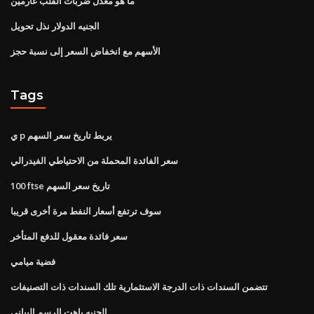
ما هو معدل ضربات القلب غارمين
الجنيه الدولار نذل تحويل
الأسهم مع انخفاض السعر إلى نسبة حجز
Tags
ي p يربط تاريخ سعر السهم
سعر الفائدة المحملة من الاحتياطي الفيدرالي
100 ftse تاريخ سعر السهم
سوف ترتفع أسعار النفط مرة أخرى قريبا
سعر فائدة معقول للدفع المتأخر
فضية ميامي
تتضمن السندات ذات الدرجة الاستثمارية تلك السندات ذات التصنيفات
الجنيه باهت الرسم البياني