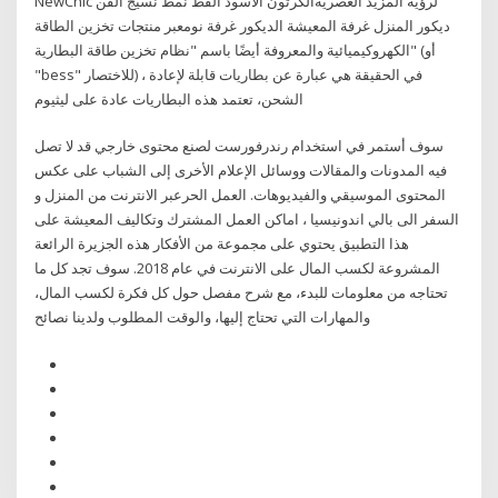
NewChic لرؤية المزيد العصريةالكرتون الأسود القط نمط نسيج الفن
ديكور المنزل غرفة المعيشة الديكور غرفة نومعبر منتجات تخزين الطاقة
الكهروكيميائية والمعروفة أيضًا باسم "نظام تخزين طاقة البطارية" (أو
"bess" للاختصار) ، في الحقيقة هي عبارة عن بطاريات قابلة لإعادة
الشحن، تعتمد هذه البطاريات عادة على ليثيوم
سوف أستمر في استخدام رندرفورست لصنع محتوى خارجي قد لا تصل
فيه المدونات والمقالات ووسائل الإعلام الأخرى إلى الشباب على عكس
المحتوى الموسيقي والفيديوهات. العمل الحرعبر الانترنت من المنزل و
السفر الى بالي اندونيسيا ، اماكن العمل المشترك وتكاليف المعيشة على
هذه الجزيرة الرائعة ‎هذا التطبيق يحتوي على مجموعة من الأفكار
المشروعة لكسب المال على الانترنت في عام 2018. سوف تجد كل ما
تحتاجه من معلومات للبدء، مع شرح مفصل حول كل فكرة لكسب المال،
والمهارات التي تحتاج إليها، والوقت المطلوب ولدينا نصائح