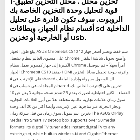
1-تخزين محلل . محلل التخزين تطبيق
قوية لتحليل وحدة التخزين الخاصة بك
الروبوت. سوف تكون قادرة على تحليل
أقسام نظام الجهاز، وبطاقات sd الداخلية
أو الخارجية أو تخزين usb.
يبلغ طول الجهاز ASUS Chromebit CS10 12 سم فقط ويعتبر أصغر جهاز
على مستوى العالم بنظام تشغيل Chrome. وأصبح تحويل شاشة التلفاز
الكبيرة إلى جهاز كمبيوتر يعمل بنظام Chrome أمراً سهلاً – قم بتوصيل
الجهاز Chromebit CS10 بمنفذ HDMI واقرنه بلوحة تحميل مجانا التخزين
على الإنترنت. في 4shared لك الوصول بسهولة وإدارة الملفات
والمجلدات في حساب في 4shared تخزين على الإنترنت الخاص بك.
تقدم نسخة مجانية لا يقل عن 10GB الفضاء - الكثير احتياطية لصورك يقدم
سوق رمان علامات تجارية عالمية مختلفة تعدّ من أبرز العلامات التجارية
وتجار التجزئة عبر متاجرها عبر الإنترنت، وأيضا أكثر من 20 ألف وحدة
تخزين. يتم تمويل سوق رمان من قبل شركة رمان The ASUS O!Play
Media Pro Smart TV set-top box supports over 50 media
formats. Its digital TV tuner adds instant digital TV to any
existing set, while built-in wireless-N and Gigabit Ethernet