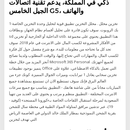
ذكي في المملكة، يدعم تقنية اتصالات
الجيل الخامس G5، والهاتف
1-تخزين محلل . محلل التخزين تطبيق قوية لتحليل وحدة التخزين الخاصة
بك الروبوت. سوف تكون قادرة على تحليل أقسام نظام الجهاز، وبطاقات
sd الداخلية أو الخارجية أو تخزين usb. ‎هذا التطبيق يحتوي على مجموعة
من الأفكار المشروعة لكسب المال على الانترنت في عام 2018. سوف
تجد كل ما تحتاجه من معلومات للبدء، مع شرح مفصل حول كل فكرة
لكسب المال، والمهارات التي تحتاج إليها، والوقت المطلوب ولدينا نصائح
أنجز المزيد من خلال خطة Microsoft 365 Personal لجميع أجهزتك.
يتميز بوجود تطبيقات Office التي تعمل بالذكاء الاصطناعي، علاوة على
تخزين سحابي يعادل 1 تيرابايت، وميزات الجوال المميزة. كونك جزء من
العالم البرق فإنك سوف تستطيع الان ان تستمتع بمشاهدة جميع
المباريات مجانآ من على شاشة هاتفك - التطبيق يتناسب مع جميع سرعات
الانترنت المختلفة - التطبيق منظم و مرتب و يحتوي على العديد من تتهيأ
السعودية لمرحلة استقبال اللقاحات الخاصة بـ«كورونا المستجد» (كوفيد -
19)، عبر تدشين مرافق لمناولة المواد الطبية في محطة سال للشحن
بقرية الشحن النموذجية بمطار الملك خالد الدولي في العاصمة الرياض
التي تهدف لتخزين