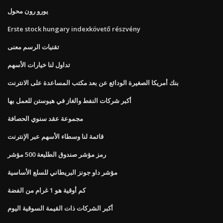
يورو رون محول
Erste stock hungary indexkövető részvény
تقنيات الرسم معنى
تداول لنا خيارات الأسهم
بنك أمريكا الصغيرة الودائع عن بعد مكتب المساعدة على الانترنت
أكبر شركات النفط والغاز في هيوستن للعمل بها
مجموعة عقد سنوي الحصافة
قائمة لنا وسطاء الأسهم عبر الإنترنت
رمز مؤشر صندوق الطليعة 500 مؤشر
مؤشر داو جونز البريطاني للسلع الأساسية
كم أوقية هو 1 غرام من الفضة
أكبر الشركات ذات القيمة السوقية اليوم