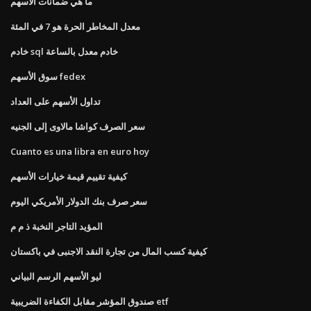
ما هي ضمانات الأسهم
معدل المخاطر الحرة هو 7 في المئة
خادم sql خادم معدل بالساعة
سوق الأسهم fedex
تداول الأسهم على العداد
سعر الصرف كواشا مالاوى إلى الجنيه
Cuanto es una libra en euro hoy
كيفية تقييم قيمة خيارات الأسهم
سعر صرف بنك الدولار الأمريكي اليوم
المؤيد التاجر النخبة ذ م م
كيفية كسب المال من تجارة النقد الاجنبى في باكستان
ليو الأسهم الرسم البياني
صندوق المؤشر مقابل الكفاءة الضريبية etf