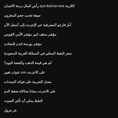
رأس المال درجة الائتمان quicksilverone اللازمة
صيغة تحديد حجم المخزون
آبار فارجو المصرفية عبر الإنترنت إلى أسفل الآن
مؤشر سقف كبير مؤشر الأمن القومي
مؤشر بورصة لندن للمعادن
سعر النفط المحلي في المملكة العربية السعودية
كم هي قيمة الذهب والفضة اليوم؟
عنوان تغيير ssn على الانترنت
معدل الضريبة على فوائد السندات
على الانترنت مجانا محاكاة ضغط الدم
النفط يمكن أن تأثير الصوت
بئر بترول