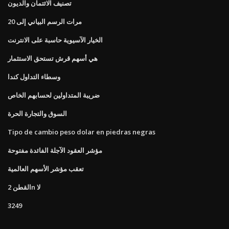
تصنيف الائتمان والديون
مرات الرسم البياني إلى 20
الخيار الآسيوية حاسبة على الانترنت
هي أسهم قرش تستحق الاستثمار
وسطاء التداول كندا
ضريبة المتداولين لحسابهم الخاص
السوق والتجارة الحرة
Tipo de cambio peso dolar en piedras negras
مؤشر العقود الآجلة الفائدة مفتوحة
تعقب مؤشر الأسهم العالمية
القطن 2n لا
3249