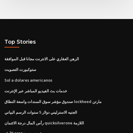
Top Stories
الرهن العقاري على الانترنت مجانا قبل الموافقة
ستوكبورت التصويت
Sol a dolares americanos
خدمات بث الفيديو المباشر عبر الإنترنت
صندوق مؤشر سوق السندات واسعة النطاق lockheed مارتن
الجنيه الاسترليني دولار 5 سنوات الرسم البياني
رأس المال درجة الائتمان quicksilverone اللازمة