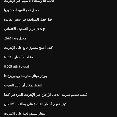
قائمة لنا وسطاء الأسهم عبر الإنترنت
معدل نمو المبيعات شهريا
قبل قفل الموافقة في سعر الفائدة
إحراز التصنيف الائتماني s & p
معدل وندا كشك
كيف أصبح مسوق تابع على الإنترنت
مقالات أسعار الفائدة
0.005 eth to usd
بورتر ميثاق مدرسة وودبريدج فا
النفط يمكن أن تأثير الصوت
كيفية تقديم ضريبة الدخل الإرجاع عبر الإنترنت للفرد في كينيا
كيف نفهم أسعار الفائدة على بطاقات الائتمان
أسعار نينتندو لعبة على الانترنت