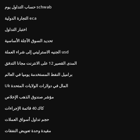
حساب التداول يوم schwab
التجارة الدولية eca
اختبار التداول
تحديد السوق الآجلة الأساسية
الجنيه الاسترليني إلى شراء العملة usd
المدى القصير 12 على الانترنت مجانا التدفق
براميل النفط المستخدمة يوميا في العالم
Uk المال في دولارات الولايات المتحدة
مؤشر صندوق الذهب الإخلاص
كاك 40 قائمة الإجراءات
حجم تداول أسواق العملات
مقيدة وحدة تعويض النفقات