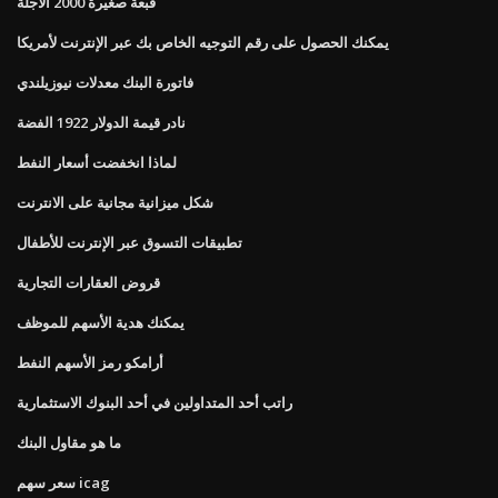
قبعة صغيرة 2000 الآجلة
يمكنك الحصول على رقم التوجيه الخاص بك عبر الإنترنت لأمريكا
فاتورة البنك معدلات نيوزيلندي
نادر قيمة الدولار 1922 الفضة
لماذا انخفضت أسعار النفط
شكل ميزانية مجانية على الانترنت
تطبيقات التسوق عبر الإنترنت للأطفال
قروض العقارات التجارية
يمكنك هدية الأسهم للموظف
أرامكو رمز الأسهم النفط
راتب أحد المتداولين في أحد البنوك الاستثمارية
ما هو مقاول البنك
سعر سهم icag