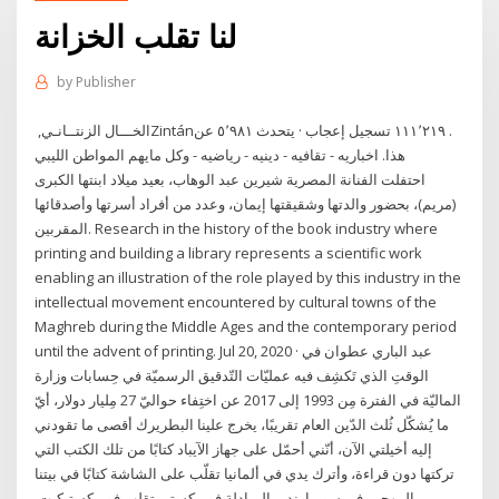
لنا تقلب الخزانة
by
Publisher
‏الخـــال الزنتــانـي‏, ‏‎Zintán‎‏. ‏‏١١١٬٢١٩‏ تسجيل إعجاب · يتحدث ‏٥٬٩٨١‏ عن
هذا‏. ‏اخباريه - تقافيه - دينيه - رياضيه - وكل مايهم المواطن الليبي‏
احتفلت الفنانة المصرية شيرين عبد الوهاب، بعيد ميلاد ابنتها الكبرى
(مريم)، بحضور والدتها وشقيقتها إيمان، وعدد من أفراد أسرتها وأصدقائها
المقربين. Research in the history of the book industry where
printing and building a library represents a scientific work
enabling an illustration of the role played by this industry in the
intellectual movement encountered by cultural towns of the
Maghreb during the Middle Ages and the contemporary period
until the advent of printing. Jul 20, 2020 · عبد الباري عطوان في
الوقتِ الذي تَكشِف فيه عمليّات التّدقيق الرسميّة في حِسابات وزارة
الماليّة في الفترة مِن 1993 إلى 2017 عن اختِفاء حواليّ 27 مِليار دولار، أيّ
ما يُشكّل ثُلث الدّين العام تقريبًا، يخرج علينا البطريرك أقصى ما تقودني
إليه أخيلتي الآن، أنّني أحمّل على جهاز الآيباد كتابًا من تلك الكتب التي
تركتها دون قراءة، وأترك يدي في ألمانيا تقلّب على الشاشة كتابًا في بيتنا
المهجور في سوريا. ندير المبادلة فوريكستي تقلب فوريكستيكيت.