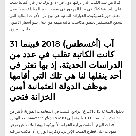
كتابًا من تلك الكتب التي تركتها دون قراءة، وأترك يدي في ألمانيا تقلّب
على الشاشة كتابًا في بيتنا المهجور في سوريا. ندير المبادلة فوريكستي
تقلب فوريكستيكيت. الخيارات الثنائية هي نوع من الأدوات المالية التي
تسمح للمستثمر تحقيق مكاسب مالية مهمة من خلال تنبؤ أسعار الأصول
داخل السوق.
31 آب (أغسطس) 2018 فبينما
كانت الكاتبة تقلب في عدد من
الدراسات الحديثة، إذ بها تعثر في
أحد ينقلها لنا هي تلك التي أقامها
موظف الدولة العثمانية أمين
الخزانة فتحي
بحلول الساعة 10:15(ت.غ" تراجع الذهب في المعاملات الفورية بأكثر من
21 دولارا أو بنسبة 1.11 بالمئة إلى 1892.61 دولار 7‏‏/6‏‏/1442 بعد الهجرة
أحداث اليوم - أعلنت وزارة الخزانة الأميركية اليوم الثلاثاء عن فرض
عقوبات على قطاع الصلب الإيراني. وذكرت الوزارة أن مكتب مراقبة