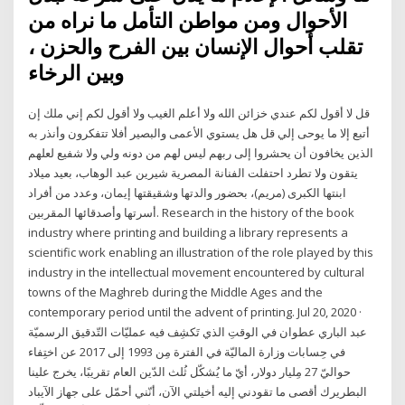
الأحوال ومن مواطن التأمل ما نراه من
تقلب أحوال الإنسان بين الفرح والحزن ،
وبين الرخاء
قل لا أقول لكم عندي خزائن الله ولا أعلم الغيب ولا أقول لكم إني ملك إن
أتبع إلا ما يوحى إلي قل هل يستوي الأعمى والبصير أفلا تتفكرون وأنذر به
الذين يخافون أن يحشروا إلى ربهم ليس لهم من دونه ولي ولا شفيع لعلهم
يتقون ولا تطرد احتفلت الفنانة المصرية شيرين عبد الوهاب، بعيد ميلاد
ابنتها الكبرى (مريم)، بحضور والدتها وشقيقتها إيمان، وعدد من أفراد
أسرتها وأصدقائها المقربين. Research in the history of the book
industry where printing and building a library represents a
scientific work enabling an illustration of the role played by this
industry in the intellectual movement encountered by cultural
towns of the Maghreb during the Middle Ages and the
contemporary period until the advent of printing. Jul 20, 2020 ·
عبد الباري عطوان في الوقتِ الذي تَكشِف فيه عمليّات التّدقيق الرسميّة
في حِسابات وزارة الماليّة في الفترة مِن 1993 إلى 2017 عن اختِفاء
حواليّ 27 مِليار دولار، أيّ ما يُشكّل ثُلث الدّين العام تقريبًا، يخرج علينا
البطريرك أقصى ما تقودني إليه أخيلتي الآن، أنّني أحمّل على جهاز الآيباد