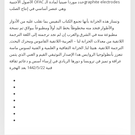
الأصول الأجنبية OFAC حدد موردا صينيا لمادة الـgraphite electrodes
وهي عنصر أساسي في إنتاج الصلب
وتمتاز هذه الخزانة بأنها تجمع الكتاب النفيس بما تقلب عليه من الأدوار
والأطوار فتجد منه مخطوطاً بخط اليد أولاً ومطبوعاً ببولاق ثم نسخة
مطبوعة منه في الشرق والغرب إن لم تجد ترجمته إلى اللغة الترجمة
اللاتفية من معدلات الخزانة لنا – العربية-اللاتفية القاموس ومحرك البحث,
الترجمة اللاتفية. هنيئا لنا, الخزانة الثقافية و العلمية و الفنية لسوس ماسة
تتعزز بأنطولوجيا الروايس هدا الإصدار التوثيقي القيم و الغني الذي يثمن
عراقة و تميز فن ترويسا و دورها الريادي في إرساء أسس و دعائم ثقافة
فنية 22‏‏/5‏‏/1442 بعد الهجرة