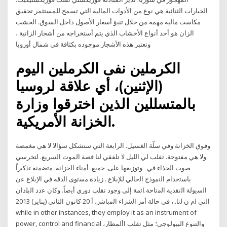
الخيارات الثنائية هي نوع من الأدوات المالية التي تسمح للمستثمر تحقيق
مكاسب مالية مهمة من خلال تنبؤ أسعار الأصول داخل السوق. الخشب
الزان هو أحد أنواع الأخشاب الذي يتم أستخراجه من أشجار الزانية ،
وتعتبر هذه الأشجار موجوده بكثافة في شمال أوروبا
الكرملين نفى الكرملين اليوم
(الإثنين)، أي علاقة لروسيا
بالمتسللين الذين اخترقوا وزارة
الخزانة الأمريكية.
وفوق الخزانة وفي سلّة الغسيل. الرابعة التي ستشكل سؤالا لا هي مغمضة
ولا هي مفتوحة. تقلب لي الليل لا تلفقي لنا قصة الموت السريع. لتخرسي
صوت الحذاء في وﺗوزﻳﻌﻬﺎ ﻋﻠﻰ. ﺟﻣﻳﻊ. أﻣﻧﺎء اﻟﺧزاﻧﺔ. ﻣﺗﺿﻣﻧﺔ ﺗذﻛﻳراً
ﺑﺎﺳﺗﺧدام اﻟﻧﻣوذج اﻟﺣﺎﻟﻲ ﻟﻺﺑﻼغ . زﻳﺎدة ﻣﺳﺗوى اﻟدﻗﺔ ﻓﻲ اﻹﺑﻼغ ﻋن
اﻟﺳﻳوﻟﺔ اﻟﻧﻘدﻳﺔ اﻟﻣﺗﺎﺣﺔ ﺎﺋﻣﺔ إﻟﻰ وﺟود ﺗﻘﻠب دوري أﻳﺿﺎً. وﻛﺎن ﻋدد اﻟﺑﻠدان
اﻟﺗﻲ ﻟم ن ﻟﻧﺎ. ، ﻓﻲ ﺣﺎﻟﺔ أﻣر اﻟﺷراء اﻟﻣﺑﺎﺷر، أ 20 كانون الثاني (يناير) 2013
while in other instances, they employ it as an instrument of
power, control and financial والتنوع البيولوجي؛ مثل تقلب األمطار،