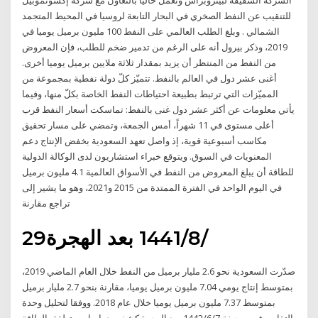
الشركة الشقيقة لبيتروبراس وتعمل حاليا بالتعاون مع شركة إكسونموبيل
للتنقيب عن النفط الصخري في البحار التابعة لروسيا في المحيط المتجمد
الشمالي . وبلغ الطلب العالمي على النفط 100 مليون برميل يوميا في
2019، وذكر بيرول أنه على الرغم من تدمير ضخم للطلب، فإن المعروض
من النفط من المنتظر أن يزيد بمقدار ثلاثة ملايين برميل يوميا أخرى.
أغنى عشر دول في العالم بالنفط. تتميّز كلّ دولة نفطية بمجموعة من
المميّزات التي ترتبط بطبيعة احتياطات النفط الخاصة بكلّ منها، وفيما
يأتي معلومات عن أكثر عشر دول غنى بالنفط: تماسكت أسعار النفط قرب
أعلى مستوى في 11 شهراً، أمس الجمعة، وتمضي على مسار تحقيق
مكاسب أسبوعية قوية، إذ واصل تعهد السعودية بخفض الإنتاج دعم
المعنويات في السوق. ويتوقع خبراء استشاريون لدى الوكالة الدولية
للطاقة أن يبلغ المعروض من النفط في الأسواق العالمية 4.1 مليون برميل
في اليوم الواحد في الفترة الممتدة من 2015 و2021، وهو ما يشير إلى
تراجع مقارنة
29‏‏/8‏‏/1441 بعد الهجرة
صدّرت السعودية نحو 2.6 مليار برميل من النفط خلال العام الماضي 2019،
بمتوسط إنتاج يومي 7.04 مليون برميل يوميا، مقارنة بنحو 2.7 مليار برميل
بمتوسط 7.37 مليون برميل يوميا خلال عام 2018. ووفقا لتحليل وحدة
التقارير في صحيفة 7‏‏/6‏‏/1442 بعد الهجرة كشفت دراسات متعلقة بالطاقة