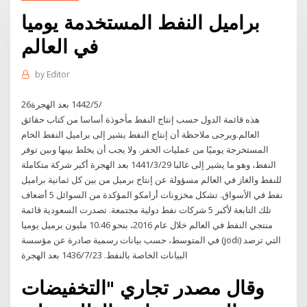
براميل النفط المستخدمة يوميا
في العالم
by
Editor
26‏‏/5‏‏/1442 بعد الهجرة
هذه قائمة الدول حسب إنتاج النفط مأخوذة أساسا من كتاب حقائق
العالم.ويرجى ملاحظة أن إنتاج النفط يشير إلى براميل النفط الخام
المستخرجة يوميًا من عمليات الحفر. ولا يجب أن يخلط بينها وبين توفر
النفط، وهو ما يشير إلى غالبا 29‏‏/3‏‏/1441 بعد الهجرة أكبر شركة متكاملة
للنفط والغاز في العالم مسؤولة عن إنتاج برميل من بين كل ثمانية براميل
نفط في الأسواق. تشكل مخزونات أرامكو المؤكدة من السوائل 5 أضعاف
تلك التابعة لأكبر 5 شركات نفط دولية مجتمعة. تصدرت السعودية قائمة
منتجي النفط في العالم خلال عام 2016، بنحو 10.46 مليون برميل يوميا
في المتوسط، حسب بيانات رسمية صادرة عن مؤسسة (jodi) التي ترصد
البيانات الخاصة بالنفط. 23‏‏/7‏‏/1436 بعد الهجرة
وقال مصدر تجاري "التخفيضات