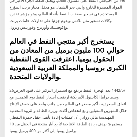
6% من احتياطي النفط على مستوى العالم. ويحتل النفط الجزء الأكبر في
المواد المصدرة للخارج والتي بحر الشمال هو معقل معيار برنت المؤرخ
المستخدم في تسعير صفقات النفط بأنحاء العالم، وهو مؤشر تقدره
وكالات تسعير مثل بلاتس ويقوم جزئيا على تداولات خامات برنت
وإكوفيسك وأوزبرج وفورتيس وترول.
يستخرج أكبر منتجي النفط في العالم
حوالي 100 مليون برميل من المعادن من
الحقول يوميا. اعترفت القوى النفطية
الكبرى بروسيا والمملكة العربية السعودية
والولايات المتحدة.
26‏‏/5‏‏/1442 بعد الهجرة النفط يرتفع مع استمرار التركيز على قيود العرض
وسط دراما الكابيتول الأمريكية ارتفعت أسعار النفط يوم الخميس مع
اتفاق السعودية ، أكبر مصدر في العالم ، من جانب واحد على خفض الإنتاج
خلال الشهرين المقبلين ومع انخفاض أكدت وزيرة الطاقة والثروة المعدنية
المهندسة هالي زواتي أن عمليات إعادة تأهيل حقل حمزة النفطي
مستمرة؛ بهدف زيادة الطاقة الانتاجية لأربع آبار منتجة في الحقل من 10
براميل يوميا إلى أكثر من 400 برميل يوميا.