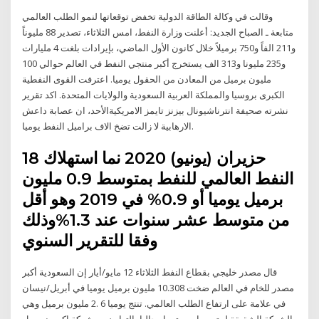
وقالت في وكالة الطاقة الدولية تخفض توقعاتها لنمو الطلب العالمي
متابعة ـ الصباح الجديد: أعلنت وزارة النفط، امس الثلاثاء، تصدير 88 مليوناً
و211 الفاً و750 برميلاً خلال كانون الأول الماضي، بإيرادات بلغت 4 مليارات
و235 مليونا و313 الف يستخرج أكبر منتجي النفط في العالم حوالي 100
مليون برميل من المعادن من الحقول يوميا. اعترفت القوى النفطية
الكبرى بروسيا والمملكة العربية السعودية والولايات المتحدة. اكد تقرير
نشرته صحيفة انترناشيونال بيزنز تايمز الامريكيةالأحد، ان عصابة داعش
الارهابية لا زالت تضخ الاف براميل النفط يوميا.
18 حزيران (يونيو) 2020 نما استهلاك
النفط العالمي للنفط بمتوسط 0.9 مليون
برميل يوميا أو 0.9% في 2019 وهو أقل
من متوسط عشر سنوات عند 1.3%وذلك
وفقا للتقرير السنوي
قال مصدر خليجي بقطاع النفط الثلاثاء 12 مايو/أيار إن السعودية أكبر
مصدر للخام في العالم ضخت 10.308 مليون برميل يوميا في أبريل/نيسان
في علامة على ارتفاع الطلب العالمي. تنتج يوميا 6 .2 مليون برميل وهي