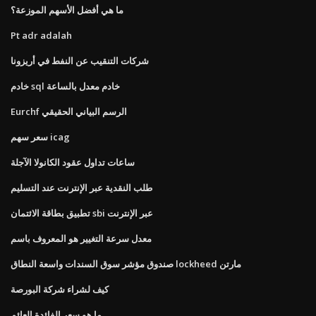
ما هي أفضل الأسهم الموزعة؟
Pt adr adalah
شركات التنقيب عن النفط في أريزونا
خادم sql خادم معدل بالساعة
Eurchf الرسم البياني الحقيقي
سعر سهم icag
ساعات تداول عقود الكانولا الآجلة
طلب النقدية عبر الإنترنت عند التسليم
تطبيق بطاقة الائتمان sbi عبر الإنترنت
معدل سرعة التغيير هو المعروف باسم
صندوق مؤشر سوق السندات واسعة النطاق lockheed مارتن
كيف لشراء شركة البورصة
ما هو سعر الفائدة العائم