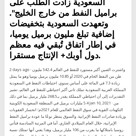
السعودية زادت الطلب على
براميل النفط من خارج الخليج".
وتعهدت السعودية بتخفيضات
إضافية تبلغ مليون برميل يوميا،
في إطار اتفاق تُبقي فيه معظم
دول أوبك+ الإنتاج مستقرا.
2 days ago · واشترت الصين أكبر مستورد للنفط في العالم 542.4 مليون
طن من النفط الخام في 2020 أو 10.85 مليون برميل يوميا وهو ما يمثل
زيادة 7.3 في المائة على أساس سنوي. احتياطات النفط في السعودية
المملكة العربية السعودية تملك ثاني أكبر احتياطي للنفط في العالم، تشير
التقديرات إلى أن احتياطي المملكة يقدر بـ268.5 مليار برميل بما في ذلك
5.4 مليارات برميل في المنطقة السعودية الكويتية Jan 10, 2021 · من
التكهنات القوية في سوق النفط العالمي للعام 2021م؛ انحسار العقوبات
وزيادة صادرات النفط الإيرانية. والسوق ينتظر نوعًا ما عودة براميل النفط
الإيرانية، خلال العام الميلادي الجاري. أما في المرتبة السادسة فتأتي
روسيا بامتلاكها ما يقرب من 106 مليار برميل، وهذا يعني أنها تمتلك نسبة