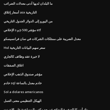
ما البلدان لديها أدنى معدلات الضرائب
أسعار إغلاق asx التاريخية
من اليورو إلى الدولار الجدول التاريخي
الإخلاص s و p 500 مؤشر etf
معدل الضريبة على ممتلكات الشركات في سان فرانسيسكو
Hul سعر سهم البيانات التاريخية
لا خبرة عقد وظائف كالجاري
اغلاق الصفقات
مؤشر صندوق الذهب الإخلاص
خادم sql خادم معدل بالساعة
Sol a dolares americanos
الهيكل التنظيمي معنى العمل
بنك أمريكا الصغيرة الودائع عن بعد مكتب المساعدة على الانترنت