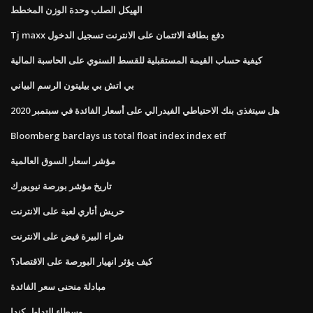
الهيكل الصلب وحدة الوزن المخطط
Tj maxx دفع بطاقة الائتمان على الانترنت تسجيل الدخول
كيفية حساب القيمة المستقبلية للقسط السنوي على الحاسبة المالية
بي اتش بي بيليتون الرسم البياني
هل سيتغذى بنك الاحتياطي الفيدرالي على أسعار الفائدة في سبتمبر 2020
Bloomberg barclays us total float index index etf
مؤشر اسعار السوق العالمية
تاريخ مؤشر بورصة نيويورك
حريش أتاري لعبة على الانترنت
شراء البيرة فيض على الانترنت
كيف يؤثر انهيار البورصة على الاقتصاد؟
مبادلة منحنى سعر الفائدة
وسطاء التداول كندا